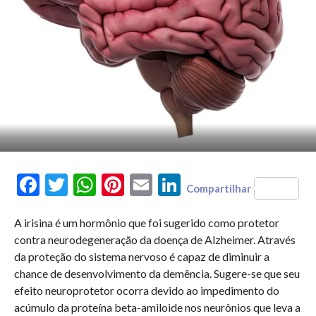
Facebook
Twitter
WhatsApp
Pinterest
Email
LinkedIn
Compartilhar
A irisina é um hormônio que foi sugerido como protetor
contra neurodegeneração da doença de Alzheimer. Através
da proteção do sistema nervoso é capaz de diminuir a
chance de desenvolvimento da demência. Sugere-se que seu
efeito neuroprotetor ocorra devido ao impedimento do
acúmulo da proteína beta-amiloide nos neurônios que leva a