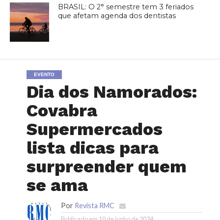
BRASIL: O 2° semestre tem 3 feriados
que afetam agenda dos dentistas
EVENTO
Dia dos Namorados:
Covabra
Supermercados
lista dicas para
surpreender quem
se ama
Por
Revista RMC
Publicado em
10 de junho de 2024