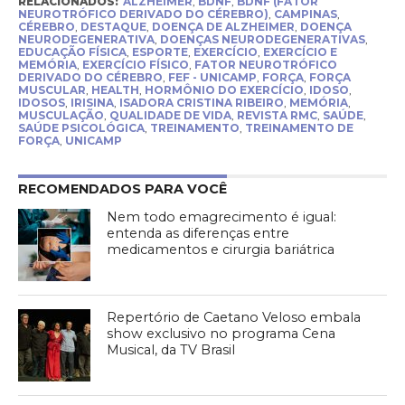
RELACIONADOS:
ALZHEIMER
,
BDNF
,
BDNF (FATOR
NEUROTRÓFICO DERIVADO DO CÉREBRO)
,
CAMPINAS
,
CÉREBRO
,
DESTAQUE
,
DOENÇA DE ALZHEIMER
,
DOENÇA
NEURODEGENERATIVA
,
DOENÇAS NEURODEGENERATIVAS
,
EDUCAÇÃO FÍSICA
,
ESPORTE
,
EXERCÍCIO
,
EXERCÍCIO E
MEMÓRIA
,
EXERCÍCIO FÍSICO
,
FATOR NEUROTRÓFICO
DERIVADO DO CÉREBRO
,
FEF - UNICAMP
,
FORÇA
,
FORÇA
MUSCULAR
,
HEALTH
,
HORMÔNIO DO EXERCÍCIO
,
IDOSO
,
IDOSOS
,
IRISINA
,
ISADORA CRISTINA RIBEIRO
,
MEMÓRIA
,
MUSCULAÇÃO
,
QUALIDADE DE VIDA
,
REVISTA RMC
,
SAÚDE
,
SAÚDE PSICOLÓGICA
,
TREINAMENTO
,
TREINAMENTO DE
FORÇA
,
UNICAMP
RECOMENDADOS PARA VOCÊ
Nem todo emagrecimento é igual:
entenda as diferenças entre
medicamentos e cirurgia bariátrica
Repertório de Caetano Veloso embala
show exclusivo no programa Cena
Musical, da TV Brasil