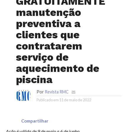
GRATUITAMENTE
manutenção
preventiva a
clientes que
contratarem
serviço de
aquecimento de
piscina
Por
Revista RMC
Publicado em
11 de maio de 2022
Compartilhar
Ação é válida de 9 de maio a 6 de junho.