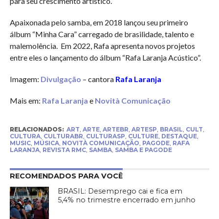
para seu crescimento artístico.
Apaixonada pelo samba, em 2018 lançou seu primeiro
álbum “Minha Cara” carregado de brasilidade, talento e
malemolência. Em 2022, Rafa apresenta novos projetos
entre eles o lançamento do álbum “Rafa Laranja Acústico”.
Imagem:
Divulgação
– cantora
Rafa Laranja
Mais em:
Rafa Laranja
e
Novità Comunicação
RELACIONADOS:
ART
,
ARTE
,
ARTEBR
,
ARTESP
,
BRASIL
,
CULT
,
CULTURA
,
CULTURABR
,
CULTURASP
,
CULTURE
,
DESTAQUE
,
MUSIC
,
MÚSICA
,
NOVITÀ COMUNICAÇÃO
,
PAGODE
,
RAFA
LARANJA
,
REVISTA RMC
,
SAMBA
,
SAMBA E PAGODE
RECOMENDADOS PARA VOCÊ
BRASIL: Desemprego cai e fica em
5,4% no trimestre encerrado em junho