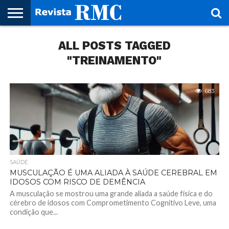
HOME
ALL POSTS TAGGED
REVISTA
PROJETO
RMC – 20
ARTE &
NOTÍCIAS
EDIÇÕES
PARCEIROS
FAÇA
FALE
RMC
CULTURAL
CIDADES
CULTURA
CORPORATIVAS
ANTERIORES
O
CONOSCO
SEU
"TREINAMENTO"
SITE!
683
SAÚDE
MUSCULAÇÃO É UMA ALIADA À SAÚDE CEREBRAL EM
IDOSOS COM RISCO DE DEMÊNCIA
A musculação se mostrou uma grande aliada a saúde física e do
cérebro de idosos com Comprometimento Cognitivo Leve, uma
condição que...