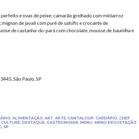
erfeito e ovas de peixe; camarão grelhado com miniarroz
 mignon de javali com purê de salsifis e crocante de
uoise de castanha-do-pará com chocolate, mousse de baunilha e
-3445, São Paulo, SP
SÁRIO
,
ALIMENTAÇÃO
,
ART
,
ARTE
,
CANTALOUP
,
CARDÁPIO
,
CHEF
,
CULTURE
,
DESTAQUE
,
GASTRONOMIA
,
MENU
,
MENU DEGUSTAÇÃO
C
,
SP