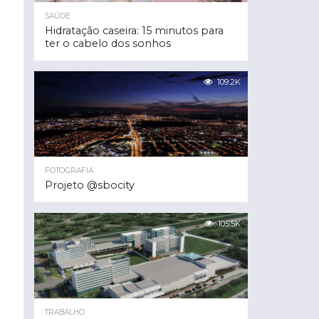
SAÚDE
Hidratação caseira: 15 minutos para
ter o cabelo dos sonhos
109.2K
FOTOGRAFIA
Projeto @sbocity
105.5K
TRABALHO