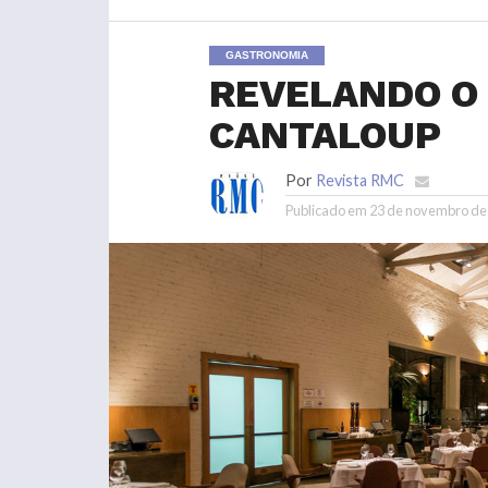
GASTRONOMIA
REVELANDO O
CANTALOUP
Por
Revista RMC
Publicado em
23 de novembro de