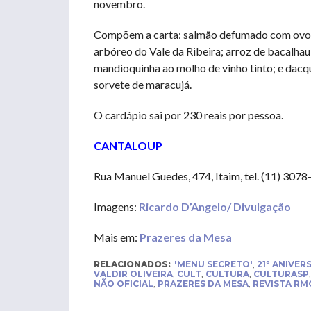
novembro.
Compõem a carta: salmão defumado com ovo p
arbóreo do Vale da Ribeira; arroz de bacalhau;
mandioquinha ao molho de vinho tinto; e dacq
sorvete de maracujá.
O cardápio sai por 230 reais por pessoa.
CANTALOUP
Rua Manuel Guedes, 474, Itaim, tel. (11) 3078
Imagens:
Ricardo D’Angelo/ Divulgação
Mais em:
Prazeres da Mesa
RELACIONADOS:
'MENU SECRETO'
,
21º ANIVER
VALDIR OLIVEIRA
,
CULT
,
CULTURA
,
CULTURASP
NÃO OFICIAL
,
PRAZERES DA MESA
,
REVISTA RM