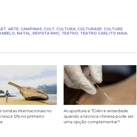
ART
,
ARTE
,
CAMPINAS
,
CULT
,
CULTURA
,
CULTURASP
,
CULTURE
,
RABELO
,
NATAL
,
REVISTA RMC
,
TEATRO
,
TEATRO CARLITO MAIA
,
 turistas internacionais no
Acupuntura e TDAH e ansiedade:
cresce 12% no primeiro
quando a técnica chinesa pode ser
re
uma opção complementar?