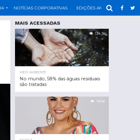
RA
NOTÍCIAS CORPORATIVAS
EDIÇÕES ANTERIORES
PAR
MAIS ACESSADAS
134.3K
MEIO AMBIENTE
No mundo, 58% das águas residuais
são tratadas
118.9K