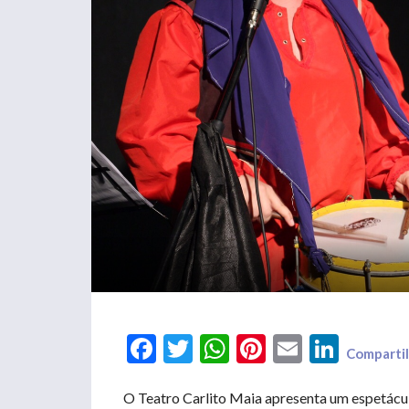
Facebook
Twitter
WhatsApp
Pinterest
Email
LinkedIn
Compartil
O Teatro Carlito Maia apresenta um espetácul