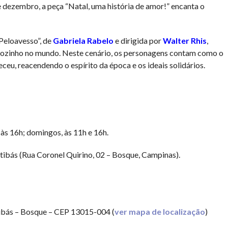
de dezembro, a peça “Natal, uma história de amor!” encanta o
Peloavesso”, de
Gabriela Rabelo
e dirigida por
Walter Rhis
,
 sozinho no mundo. Neste cenário, os personagens contam como o
u, reacendendo o espírito da época e os ideais solidários.
às 16h; domingos, às 11h e 16h.
tibás (Rua Coronel Quirino, 02 – Bosque, Campinas).
tibás – Bosque – CEP 13015-004 (
ver mapa de localização
)