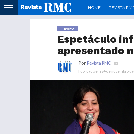
HOME
REVISTA RM
TEATRO
Espetáculo inf
apresentado n
Por
Revista RMC
Publicado em
24 de novembro de