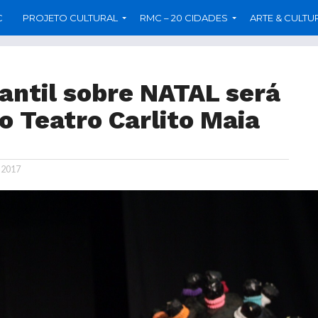
C
PROJETO CULTURAL
RMC – 20 CIDADES
ARTE & CULTU
antil sobre NATAL será
o Teatro Carlito Maia
 2017