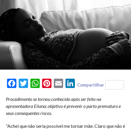
Facebook
Twitter
WhatsApp
Pinterest
Email
LinkedIn
Compartilhar
Procedimento se tornou conhecido após ser feito na
apresentadora Eliana; objetivo é prevenir o parto prematuro e
seus consequentes riscos.
“Achei que não seria possível me tornar mãe. Claro que não é