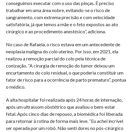
conseguimos executar com o uso das pinças. É preciso
trabalhar em uma área nobre, evitando-se o risco de
sangramento, com extrema precisão e com velocidade
satisfatória, já que temos a mãe e o feto expostos ao ato
cirúrgico e ao procedimento anestésico”, adiciona.
No caso de Rafaela, o risco estava em um antecedente de
neoplasia maligna do colo uterino. Por isso, em 2021, ela
realizou a remoção parcial do colo pela técnica de
conização. “A cirurgia de remoção do tumor deixou um
encurtamento do colo residual, o que poderia constituir um
fator de risco para a ocorrência de parto prematuro”, pontua
o médico.
A alta hospitalar foi realizada após 24 horas de internação,
após um ultrassom obstétrico que avaliou o bem-estar
fetal. Após cinco dias de repouso, a biomédica foi liberada
para retornar à rotina de forma mais leve. “Eu achei incrível
ser operada por um robô. Não senti dores no pós-cirúrgico