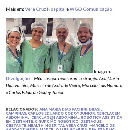
Mais em:
Vera Cruz Hospital
e
WGO Comunicação
Imagem:
Divulgação
–
Médicos que realizaram a cirurgia: Ana Maria
Dias Fachini, Marcelo de Andrade Vieira, Marcelo Luís Nomura
e Carlos Eduardo Godoy Junior.
RELACIONADOS:
ANA MARIA DIAS FACHINI
,
BRASIL
,
CAMPINAS
,
CARLOS EDUARDO GODOY JUNIOR
,
CERCLAGEM
ABDOMINAL
,
CERCLAGEM ABDOMINAL ROBÓTICA ASSISTIDA
EM GESTANTE
,
CIRURGIÃO ROBÓTICO
,
DESTAQUE
,
GESTANTE
,
HEALTH
,
HOSPITAL VERA CRUZ
,
MARCELO DE
ANDRADE VIEIRA
,
MARCELO LUÍS NOMURA
,
REVISTA RMC
,