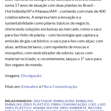
soma 17 anos de atuação com duas plantas no Brasil –
Hortolândia/SP e Manaus/AM -, contando com mais de 400
colaboradores. A empresa tem a inovação e a
sustentabilidade como pilares básicos do negócio,
oferecendo soluções exclusivas ao mercado, como o saco
para lixo feito de planta – com tecnologia que captura a
emissão de gás carbônico; o saco para lixo com alças; com
abas; antibacterianos; com repelente de moscas e
mosquitos; com neutralizador de odores; sacos com
material reciclado; e, recentemente, lançou o 1º saco para
lixo vegano do mundo.
Imagens:
Divulgação
Mais em:
Embalixo
e
Fibra Comunicação
RELACIONADOS:
DESTAQUE
,
EMBALAGEM
,
EMBALIXO
,
EMBALIXO ZERO PLÁSTICO
,
FIBRA COMUNICAÇÃO
,
LIXO
,
LIXO
ZERO PLÁSTICO
,
MAMBA WATER
,
MEIO AMBIENTE
,
NATURA