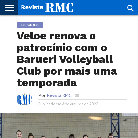
HOME
ESPORTES
REVISTA
PROJETO
RMC – 20
ARTE &
NOTÍCIAS
EDIÇÕES
PARCEIROS
FAÇA
FALE
RMC
CULTURAL
CIDADES
CULTURA
CORPORATIVAS
ANTERIORES
O
CONOSCO
Veloe renova o
SEU
SITE!
patrocínio com o
Barueri Volleyball
Club por mais uma
temporada
Por
Revista RMC
Publicado em
3 de outubro de 2022