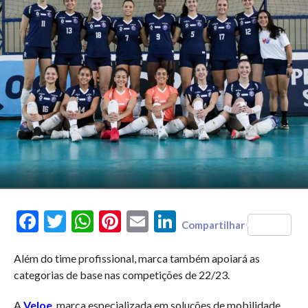
Facebook
Twitter
WhatsApp
Pinterest
Email
LinkedIn
Compartilhar
Além do time profissional, marca também apoiará as
categorias de base nas competições de 22/23.
A
Veloe
, marca especializada em soluções de mobilidade