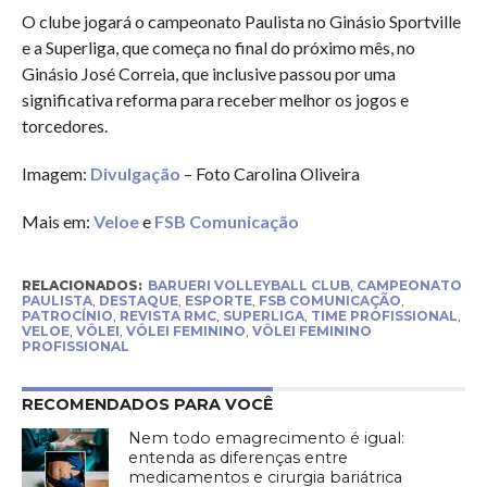
O clube jogará o campeonato Paulista no Ginásio Sportville
e a Superliga, que começa no final do próximo mês, no
Ginásio José Correia, que inclusive passou por uma
significativa reforma para receber melhor os jogos e
torcedores.
Imagem:
Divulgação
– Foto Carolina Oliveira
Mais em:
Veloe
e
FSB Comunicação
RELACIONADOS:
BARUERI VOLLEYBALL CLUB
,
CAMPEONATO
PAULISTA
,
DESTAQUE
,
ESPORTE
,
FSB COMUNICAÇÃO
,
PATROCÍNIO
,
REVISTA RMC
,
SUPERLIGA
,
TIME PROFISSIONAL
,
VELOE
,
VÔLEI
,
VÔLEI FEMININO
,
VÔLEI FEMININO
PROFISSIONAL
RECOMENDADOS PARA VOCÊ
Nem todo emagrecimento é igual:
entenda as diferenças entre
medicamentos e cirurgia bariátrica