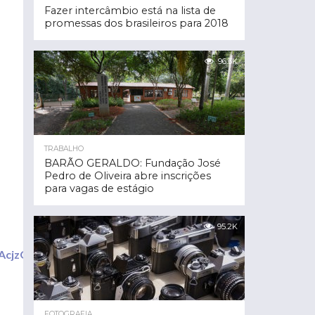
Fazer intercâmbio está na lista de
promessas dos brasileiros para 2018
96.3K
TRABALHO
BARÃO GERALDO: Fundação José
Pedro de Oliveira abre inscrições
para vagas de estágio
95.2K
YAcjzQaeg5mZJA/viewform?
FOTOGRAFIA