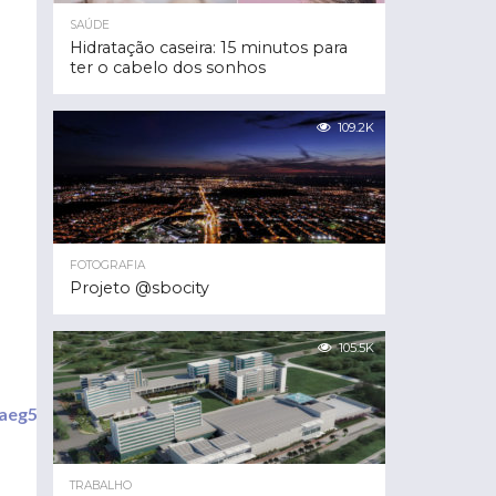
SAÚDE
Hidratação caseira: 15 minutos para
ter o cabelo dos sonhos
109.2K
FOTOGRAFIA
Projeto @sbocity
105.5K
Qaeg5mZJA/viewform?
TRABALHO