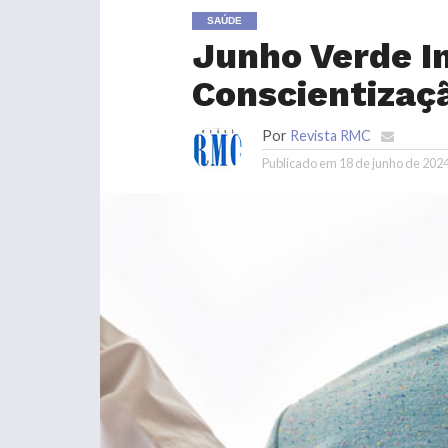
SAÚDE
Junho Verde I
Conscientizaçã
Por
Revista RMC
Publicado em
18 de junho de 202