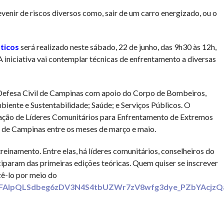
venir de riscos diversos como, sair de um carro energizado, ou o
ticos
será realizado neste sábado, 22 de junho, das 9h30 às 12h,
 iniciativa vai contemplar técnicas de enfrentamento a diversas
Defesa Civil de Campinas com apoio do Corpo de Bombeiros,
iente e Sustentabilidade; Saúde; e Serviços Públicos. O
ção de Líderes Comunitários para Enfrentamento de Extremos
es de Campinas entre os meses de março e maio.
einamento. Entre elas, há líderes comunitários, conselheiros do
param das primeiras edições teóricas. Quem quiser se inscrever
ê-lo por meio do
/e/1FAIpQLSdbeg6zDV3N4S4tbUZWr7zV8wfg3dye_PZbYAcjz