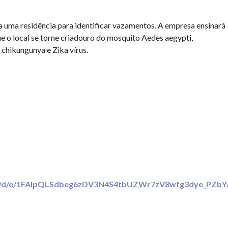
a uma residência para identificar vazamentos. A empresa ensinará
ue o local se torne criadouro do mosquito Aedes aegypti,
 chikungunya e Zika vírus.
rms/d/e/1FAIpQLSdbeg6zDV3N4S4tbUZWr7zV8wfg3dye_PZb