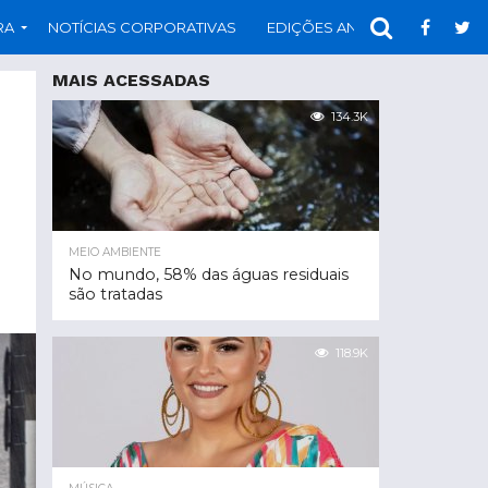
RA
NOTÍCIAS CORPORATIVAS
EDIÇÕES ANTERIORES
PAR
MAIS ACESSADAS
134.3K
MEIO AMBIENTE
No mundo, 58% das águas residuais
são tratadas
118.9K