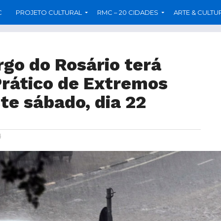
C
PROJETO CULTURAL
RMC – 20 CIDADES
ARTE & CULTU
go do Rosário terá
rático de Extremos
te sábado, dia 22
4