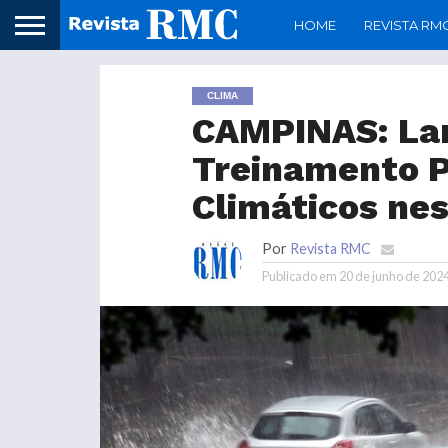
HOME
REVISTA RM
CLIMA
CAMPINAS: Lar
Treinamento P
Climáticos nes
Por
Revista RMC
Publicado em
20 de junho de 202