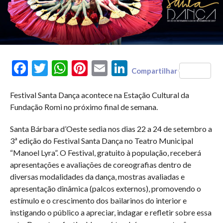
Facebook
Twitter
WhatsApp
Pinterest
Email
LinkedIn
Compartilhar
Festival Santa Dança acontece na Estação Cultural da
Fundação Romi no próximo final de semana.
Santa Bárbara d’Oeste sedia nos dias 22 a 24 de setembro a
3ª edição do Festival Santa Dança no Teatro Municipal
“Manoel Lyra”. O Festival, gratuito à população, receberá
apresentações e avaliações de coreografias dentro de
diversas modalidades da dança, mostras avaliadas e
apresentação dinâmica (palcos externos), promovendo o
estímulo e o crescimento dos bailarinos do interior e
instigando o público a apreciar, indagar e refletir sobre essa