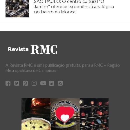
SÃO PAULO: O centro cultural “O
Jardim” oferece experiência analógica
no bairro da Mooca
A Revista RMC é uma publicação gratuita, para a RMC – Região
Metropolitana de Campinas