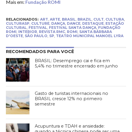
Mais em:
Fundação ROMI
RELACIONADOS:
ART
,
ARTE
,
BRASIL
,
BRAZIL
,
CULT
,
CULTURA
,
CULTURASP
,
CULTURE
,
DANÇA
,
DANCE
,
DESTAQUE
,
ESTAÇÃO
CULTURAL
,
FESTIVAL
,
FESTIVAL SANTA DANÇA
,
FUNDAÇÃO
ROMI
,
INTERIOR
,
REVISTA RMC
,
ROMI
,
SANTA BÁRBARA
D'OESTE
,
SÃO PAULO
,
SP
,
TEATRO MUNICIPAL MANOEL LYRA
RECOMENDADOS PARA VOCÊ
BRASIL: Desemprego cai e fica em
5,4% no trimestre encerrado em junho
Gasto de turistas internacionais no
BRASIL cresce 12% no primeiro
semestre
Acupuntura e TDAH e ansiedade:
quando a técnica chinesa pode ser uma