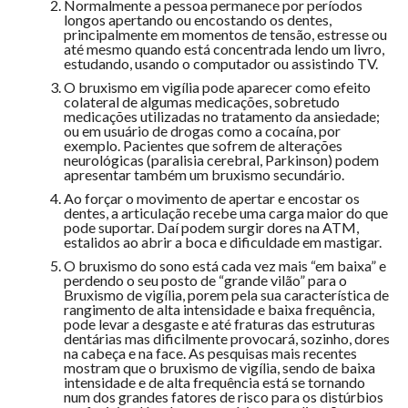
Normalmente a pessoa permanece por períodos
longos apertando ou encostando os dentes,
principalmente em momentos de tensão, estresse ou
até mesmo quando está concentrada lendo um livro,
estudando, usando o computador ou assistindo TV.
O bruxismo em vigília pode aparecer como efeito
colateral de algumas medicações, sobretudo
medicações utilizadas no tratamento da ansiedade;
ou em usuário de drogas como a cocaína, por
exemplo. Pacientes que sofrem de alterações
neurológicas (paralisia cerebral, Parkinson) podem
apresentar também um bruxismo secundário.
Ao forçar o movimento de apertar e encostar os
dentes, a articulação recebe uma carga maior do que
pode suportar. Daí podem surgir dores na ATM,
estalidos ao abrir a boca e dificuldade em mastigar.
O bruxismo do sono está cada vez mais “em baixa” e
perdendo o seu posto de “grande vilão” para o
Bruxismo de vigília, porem pela sua característica de
rangimento de alta intensidade e baixa frequência,
pode levar a desgaste e até fraturas das estruturas
dentárias mas dificilmente provocará, sozinho, dores
na cabeça e na face. As pesquisas mais recentes
mostram que o bruxismo de vigília, sendo de baixa
intensidade e de alta frequência está se tornando
num dos grandes fatores de risco para os distúrbios