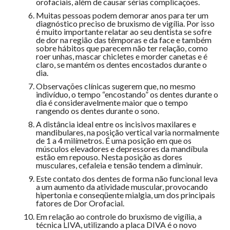
orofaciais, além de causar sérias complicações.
Muitas pessoas podem demorar anos para ter um
diagnóstico preciso de bruxismo de vigília. Por isso
é muito importante relatar ao seu dentista se sofre
de dor na região das têmporas e da face e também
sobre hábitos que parecem não ter relação, como
roer unhas, mascar chicletes e morder canetas e é
claro, se mantém os dentes encostados durante o
dia.
Observações clínicas sugerem que, no mesmo
indivíduo, o tempo “encostando” os dentes durante o
dia é consideravelmente maior que o tempo
rangendo os dentes durante o sono.
A distância ideal entre os incisivos maxilares e
mandibulares, na posição vertical varia normalmente
de 1 a 4 milímetros. É uma posição em que os
músculos elevadores e depressores da mandíbula
estão em repouso. Nesta posição as dores
musculares, cefaleia e tensão tendem a diminuir.
Este contato dos dentes de forma não funcional leva
a um aumento da atividade muscular, provocando
hipertonia e conseqüente mialgia, um dos principais
fatores de Dor Orofacial.
Em relação ao controle do bruxismo de vigília, a
técnica LIVA, utilizando a placa DIVA é o novo