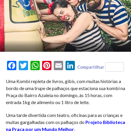
Facebook
Twitter
WhatsApp
Pinterest
Email
LinkedIn
Compartilhar
Uma Kombi repleta de livros, gibis, com muitas histórias a
bordo de uma trupe de palhaços que estaciona sua kombi na
Praça do Bairro Azaleia no domingo, às 15 horas, com
entrada 1kg de alimento ou 1 litro de leite.
Uma tarde divertida com teatro, oficinas para as crianças e
muitas gargalhadas com os palhaços do
Projeto Biblioteca
na Praça por um Mundo Melhor
.