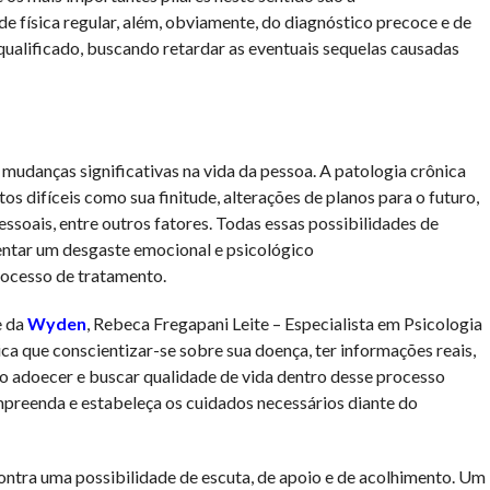
de física regular, além, obviamente, do diagnóstico precoce e de
alificado, buscando retardar as eventuais sequelas causadas
udanças significativas na vida da pessoa. A patologia crônica
s difíceis como sua finitude, alterações de planos para o futuro,
ssoais, entre outros fatores. Todas essas possibilidades de
ntar um desgaste emocional e psicológico
rocesso de tratamento.
e da
Wyden
, Rebeca Fregapani Leite – Especialista em Psicologia
ca que conscientizar-se sobre sua doença, ter informações reais,
ao adoecer e buscar qualidade de vida dentro desse processo
mpreenda e estabeleça os cuidados necessários diante do
ontra uma possibilidade de escuta, de apoio e de acolhimento. Um