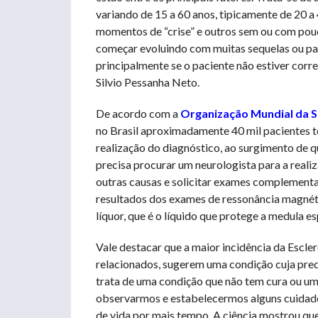
variando de 15 a 60 anos, tipicamente de 20 a 
momentos de “crise” e outros sem ou com pou
começar evoluindo com muitas sequelas ou pas
principalmente se o paciente não estiver co
Silvio Pessanha Neto.
De acordo com a
Organização Mundial da 
no Brasil aproximadamente 40 mil pacientes t
realização do diagnóstico, ao surgimento de q
precisa procurar um neurologista para a reali
outras causas e solicitar exames complementar
resultados dos exames de ressonância magnéti
líquor, que é o líquido que protege a medula es
Vale destacar que a maior incidência da Escler
relacionados, sugerem uma condição cuja pred
trata de uma condição que não tem cura ou um
observarmos e estabelecermos alguns cuidado
de vida por mais tempo. A ciência mostrou que