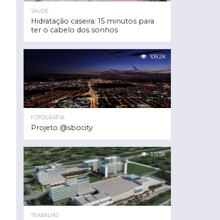
SAÚDE
Hidratação caseira: 15 minutos para
ter o cabelo dos sonhos
109.2K
FOTOGRAFIA
Projeto @sbocity
105.5K
TRABALHO