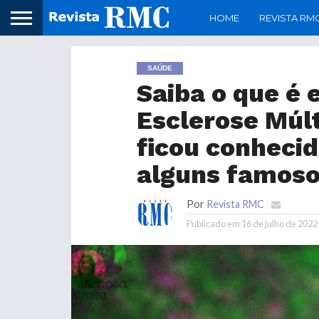
HOME
REVISTA RM
SAÚDE
Saiba o que é 
Esclerose Múlt
ficou conheci
alguns famos
Por
Revista RMC
Publicado em
16 de julho de 2022