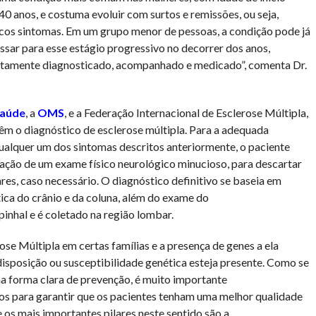
40 anos, e costuma evoluir com surtos e remissões, ou seja,
cos sintomas. Em um grupo menor de pessoas, a condição pode já
sar para esse estágio progressivo no decorrer dos anos,
rretamente diagnosticado, acompanhado e medicado”, comenta Dr.
Saúde
, a
OMS
, e a Federação Internacional de Esclerose Múltipla,
êm o diagnóstico de esclerose múltipla. Para a adequada
ualquer um dos sintomas descritos anteriormente, o paciente
zação de um exame físico neurológico minucioso, para descartar
es, caso necessário. O diagnóstico definitivo se baseia em
ca do crânio e da coluna, além do exame do
pinhal e é coletado na região lombar.
ose Múltipla em certas famílias e a presença de genes a ela
isposição ou susceptibilidade genética esteja presente. Como se
a forma clara de prevenção, é muito importante
s para garantir que os pacientes tenham uma melhor qualidade
 os mais importantes pilares neste sentido são a