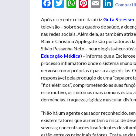
Facebook
Twitter
WhatsApp
Pinterest
Email
LinkedIn
Compartil
Após o recente relato da atriz
Guta Stresser
televisão – sobre seu quadro de saúde, a doe
nas redes sociais. Além dela, as também atriz
Blair e Christina Applegate são portadoras da
Silvio Pessanha Neto – neurologista/neurofisi
Educação Médica)
– informa que a Esclerose
processo inflamatório onde o sistema imunoló
nervoso como próprias e passa a agredi-las. O
responsável pela produção de uma “capa prote
“fios elétricos”, comprometendo as suas funçõ
esse motivo, os sintomas mais comuns estão a
dormências, fraqueza, rigidez muscular, disfun
“Não há um agente causador reconhecido, sen
existem fatores que aumentam o risco de desen
severas; concentrações insuficientes de vitami
estão entre os principais fatores. Trata-se d