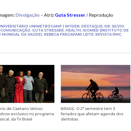
magem:
Divulgação
– Atriz
Guta Stresser
/ Reprodução
NIVERSITÁRIO UNIMETROCAMP | WYDEN
,
DESTAQUE
,
DR. SILVIO
A COMUNICAÇÃO
,
GUTA STRESSER
,
HEALTH
,
IDOMED (INSTITUTO DE
 MUNDIAL DA SAÚDE)
,
REBECA FREGAPANI LEITE
,
REVISTA RMC
,
rio de Caetano Veloso
BRASIL: O 2° semestre tem 3
show exclusivo no programa
feriados que afetam agenda dos
ical, da TV Brasil
dentistas