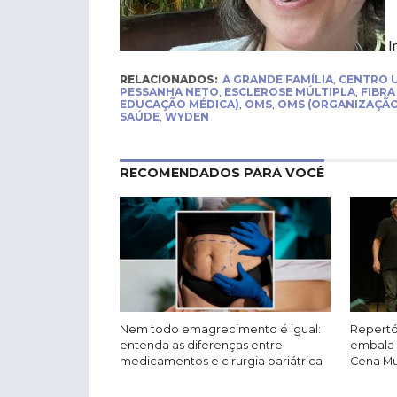
I
RELACIONADOS:
A GRANDE FAMÍLIA
,
CENTRO U
PESSANHA NETO
,
ESCLEROSE MÚLTIPLA
,
FIBR
EDUCAÇÃO MÉDICA)
,
OMS
,
OMS (ORGANIZAÇÃO
SAÚDE
,
WYDEN
RECOMENDADOS PARA VOCÊ
Nem todo emagrecimento é igual:
Repertó
entenda as diferenças entre
embala 
medicamentos e cirurgia bariátrica
Cena Mus