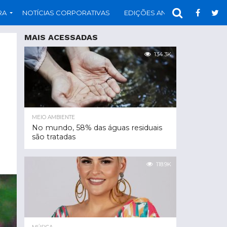
RA
NOTÍCIAS CORPORATIVAS
EDIÇÕES ANTERIORES
PAR
MAIS ACESSADAS
134.3K
MEIO AMBIENTE
No mundo, 58% das águas residuais
são tratadas
118.9K