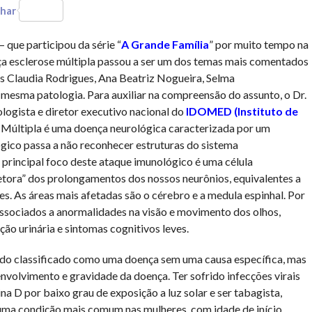
har
– que participou da série “
A Grande Família
” por muito tempo na
nça esclerose múltipla passou a ser um dos temas mais comentados
es Claudia Rodrigues, Ana Beatriz Nogueira, Selma
 mesma patologia. Para auxiliar na compreensão do assunto, o Dr.
ologista e diretor executivo nacional do
IDOMED (Instituto de
 Múltipla é uma doença neurológica caracterizada por um
gico passa a não reconhecer estruturas do sistema
 principal foco deste ataque imunológico é uma célula
tora” dos prolongamentos dos nossos neurônios, equivalentes a
es. As áreas mais afetadas são o cérebro e a medula espinhal. Por
ssociados a anormalidades na visão e movimento dos olhos,
ção urinária e sintomas cognitivos leves.
do classificado como uma doença sem uma causa específica, mas
volvimento e gravidade da doença. Ter sofrido infecções virais
na D por baixo grau de exposição a luz solar e ser tabagista,
e uma condição mais comum nas mulheres, com idade de início