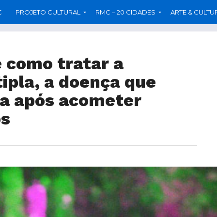
C
PROJETO CULTURAL
RMC – 20 CIDADES
ARTE & CULTU
e como tratar a
ipla, a doença que
da após acometer
os