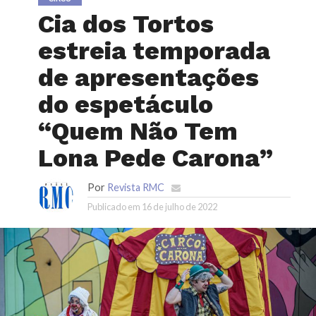
Cia dos Tortos
estreia temporada
de apresentações
do espetáculo
“Quem Não Tem
Lona Pede Carona”
Por
Revista RMC
Publicado em
16 de julho de 2022