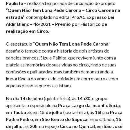
Paulista
– realiza a temporada de circulação do projeto
“Quem Não Tem Lona Pede Carona – Circo Carona na
estrada”
, contemplado no edital
ProAC Expresso Lei
Aldir Blanc – 46/2021 – Prêmio por Histórico de
realização em Circo.
O espetáculo “
Quem Não Tem Lona Pede Carona
”
desafia o tempo e conta a história de dois artistas de
cabelos brancos, Sizu e Palhita, que revivem junto com a
plateia as memórias de suas vidas no circo, rindo de suas
confusões e palhaçadas, mas também demonstrando a
importância do amor e do cuidado um com o outro e com
aquelas pessoas que os assistiam.
No dia
14 de julho
(quinta-feira), às
14h30
, o grupo
apresenta o espetáculo na
Praça Largo da Inconfidência
,
em
Taubaté
, em
15 de julho
(sexta-feira), às
16h
, na
Praça
Padre Pedro
, em
São Bento do Sapucaí
, e no sábado,
16
de julho
, às
20h
, no espaço
Circo no Quintal
, em
São José