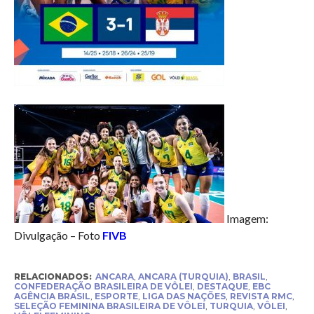
Imagem:
Divulgação – Foto
FIVB
RELACIONADOS:
ANCARA
,
ANCARA (TURQUIA)
,
BRASIL
,
CONFEDERAÇÃO BRASILEIRA DE VÔLEI
,
DESTAQUE
,
EBC
AGÊNCIA BRASIL
,
ESPORTE
,
LIGA DAS NAÇÕES
,
REVISTA RMC
,
SELEÇÃO FEMININA BRASILEIRA DE VÔLEI
,
TURQUIA
,
VÔLEI
,