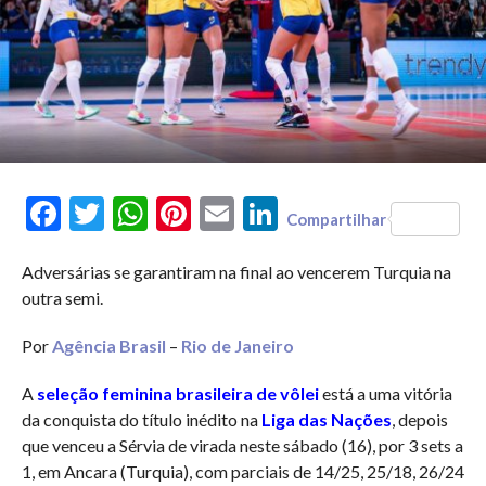
Facebook
Twitter
WhatsApp
Pinterest
Email
LinkedIn
Compartilhar
Adversárias se garantiram na final ao vencerem Turquia na
outra semi.
Por
Agência Brasil
–
Rio de Janeiro
A
seleção feminina brasileira de vôlei
está a uma vitória
da conquista do título inédito na
Liga das Nações
, depois
que venceu a Sérvia de virada neste sábado (16), por 3 sets a
1, em Ancara (Turquia), com parciais de 14/25, 25/18, 26/24