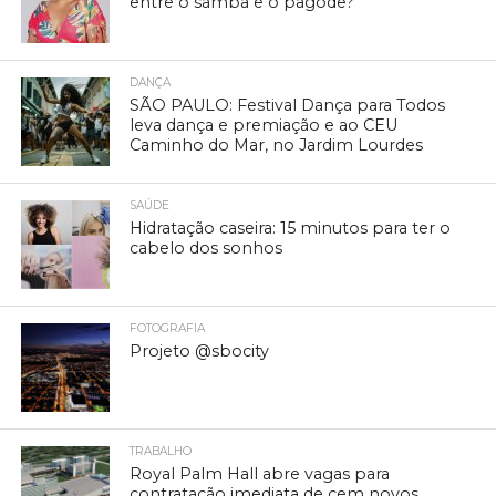
entre o samba e o pagode?
DANÇA
SÃO PAULO: Festival Dança para Todos
leva dança e premiação e ao CEU
Caminho do Mar, no Jardim Lourdes
SAÚDE
Hidratação caseira: 15 minutos para ter o
cabelo dos sonhos
FOTOGRAFIA
Projeto @sbocity
TRABALHO
Royal Palm Hall abre vagas para
contratação imediata de cem novos