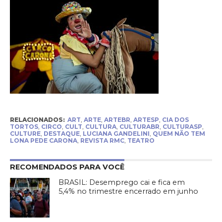
RELACIONADOS:
ART
,
ARTE
,
ARTEBR
,
ARTESP
,
CIA DOS
TORTOS
,
CIRCO
,
CULT
,
CULTURA
,
CULTURABR
,
CULTURASP
,
CULTURE
,
DESTAQUE
,
LUCIANA GANDELINI
,
QUEM NÃO TEM
LONA PEDE CARONA
,
REVISTA RMC
,
TEATRO
RECOMENDADOS PARA VOCÊ
BRASIL: Desemprego cai e fica em
5,4% no trimestre encerrado em junho