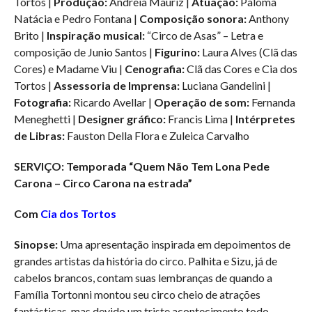
Tortos |
Produção:
Andreia Mauriz |
Atuação:
Paloma
Natácia e Pedro Fontana |
Composição sonora:
Anthony
Brito |
Inspiração musical:
“Circo de Asas” – Letra e
composição de Junio Santos |
Figurino:
Laura Alves (Clã das
Cores) e Madame Viu |
Cenografia:
Clã das Cores e Cia dos
Tortos |
Assessoria de Imprensa:
Luciana Gandelini |
Fotografia:
Ricardo Avellar |
Operação de som:
Fernanda
Meneghetti |
Designer gráfico:
Francis Lima |
Intérpretes
de Libras:
Fauston Della Flora e Zuleica Carvalho
SERVIÇO: Temporada “Quem Não Tem Lona Pede
Carona – Circo Carona na estrada”
Com
Cia dos Tortos
Sinopse:
Uma apresentação inspirada em depoimentos de
grandes artistas da história do circo. Palhita e Sizu, já de
cabelos brancos, contam suas lembranças de quando a
Família Tortonni montou seu circo cheio de atrações
fantásticas, mas devido um triste acontecimento todo