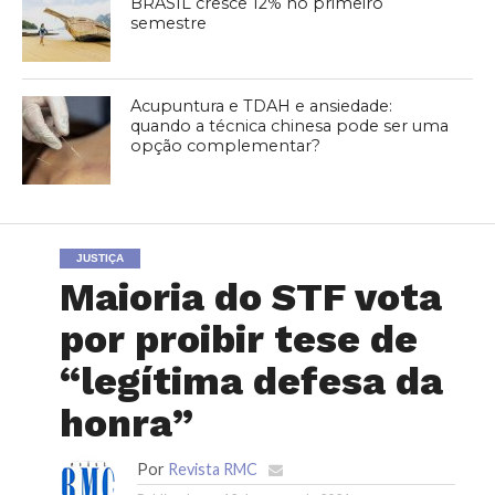
BRASIL cresce 12% no primeiro
semestre
Acupuntura e TDAH e ansiedade:
quando a técnica chinesa pode ser uma
opção complementar?
JUSTIÇA
Maioria do STF vota
por proibir tese de
“legítima defesa da
honra”
Por
Revista RMC