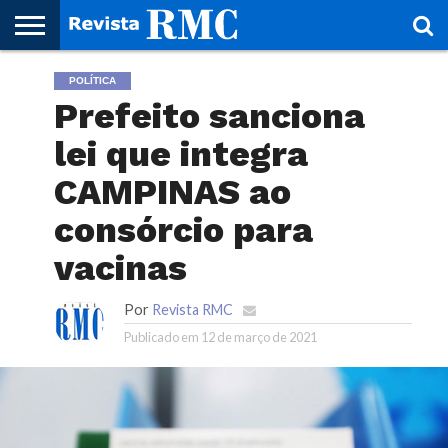
HOME
POLÍTICA
REVISTA
PROJETO
RMC – 20
ARTE &
NOTÍCIAS
EDIÇÕES
PARCEIROS
FAÇA
FALE
RMC
CULTURAL
CIDADES
CULTURA
CORPORATIVAS
ANTERIORES
O
CONOSCO
Prefeito sanciona
SEU
SITE!
lei que integra
CAMPINAS ao
consórcio para
vacinas
Por
Revista RMC
Publicado em
12 de março de 2021