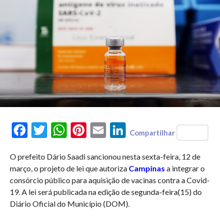
Facebook
Twitter
WhatsApp
Pinterest
Email
LinkedIn
Compartilhar
O prefeito Dário Saadi sancionou nesta sexta-feira, 12 de
março, o projeto de lei que autoriza
Campinas
a integrar o
consórcio público para aquisição de vacinas contra a Covid-
19. A lei será publicada na edição de segunda-feira(15) do
Diário Oficial do Município (DOM).