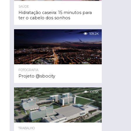
SAÚDE
Hidratação caseira: 15 minutos para
ter o cabelo dos sonhos
109.2K
FOTOGRAFIA
Projeto @sbocity
105.5K
TRABALHO