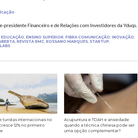
icação
-presidente Financeiro e de Relações com Investidores da Yduqs.
,
EDUCAÇÃO
,
ENSINO SUPERIOR
,
FIBRA COMUNICAÇÃO
,
INOVAÇÃO
,
ABERTA
,
REVISTA RMC
,
ROSSANO MARQUES
,
STARTUP
,
LABS
 turistas internacionais no
Acupuntura e TDAH e ansiedade:
cresce 12% no primeiro
quando a técnica chinesa pode ser
re
uma opção complementar?