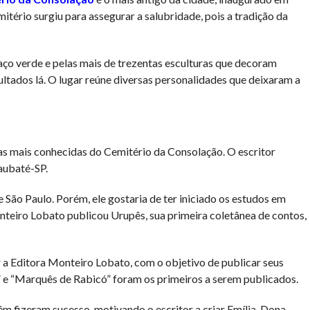
itério surgiu para assegurar a salubridade, pois a tradição da
ço verde e pelas mais de trezentas esculturas que decoram
ultados lá. O lugar reúne diversas personalidades que deixaram a
s mais conhecidas do Cemitério da Consolação. O escritor
aubaté-SP.
 São Paulo. Porém, ele gostaria de ter iniciado os estudos em
nteiro Lobato publicou Urupês, sua primeira coletânea de contos,
r a Editora Monteiro Lobato, com o objetivo de publicar seus
ho” e “Marquês de Rabicó” foram os primeiros a serem publicados.
m fizeram sucesso, motivando o escritor a criar Emília, Dona