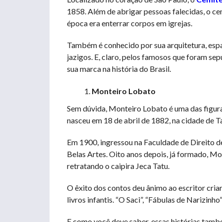
1858. Além de abrigar pessoas falecidas, o cem
época era enterrar corpos em igrejas.
Também é conhecido por sua arquitetura, espa
jazigos. E, claro, pelos famosos que foram sep
sua marca na história do Brasil.
Monteiro Lobato
Sem dúvida, Monteiro Lobato é uma das figura
nasceu em 18 de abril de 1882, na cidade de T
Em 1900, ingressou na Faculdade de Direito de
Belas Artes. Oito anos depois, já formado, Mo
retratando o caipira Jeca Tatu.
O êxito dos contos deu ânimo ao escritor cria
livros infantis. “O Saci”, “Fábulas de Narizin
E como você deve saber, essas histórias també