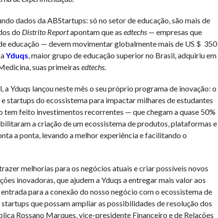
undo dados da ABStartups: só no setor de educação, são mais de
ados do
Distrito Report
apontam que as
edtechs
— empresas que
rea de educação — devem movimentar globalmente mais de US＄ 350
 a
Yduqs
, maior grupo de educação superior no Brasil, adquiriu em
edicina, suas primeiras
edtechs
.
, a Yduqs lançou neste mês o seu próprio programa de inovação: o
a e startups do ecossistema para impactar milhares de estudantes
o tem feito investimentos recorrentes — que chegam a quase 50%
bilitaram a criação de um ecossistema de produtos, plataformas e
nta a ponta, levando a melhor experiência e facilitando o
azer melhorias para os negócios atuais e criar possíveis novos
ões inovadoras, que ajudem a Yduqs a entregar mais valor aos
de entrada para a conexão do nosso negócio com o ecossistema de
 startups que possam ampliar as possibilidades de resolução dos
xplica Rossano Marques, vice-presidente Financeiro e de Relações