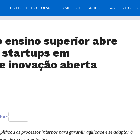
C
PROJETO CULTURAL
RMC – 20 CIDADES
ARTE & CULTU
 ensino superior abre
a startups em
e inovação aberta
har
lificou os processos internos para garantir agilidade e se adaptar à
terna de experimentação.