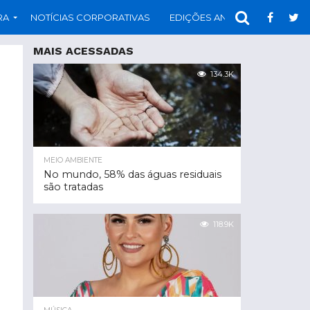
RA
NOTÍCIAS CORPORATIVAS
EDIÇÕES ANTERIORES
PAR
MAIS ACESSADAS
134.3K
MEIO AMBIENTE
No mundo, 58% das águas residuais
são tratadas
118.9K