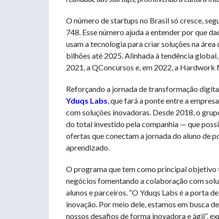
O número de startups no Brasil só cresce, seg
748. Esse número ajuda a entender por que d
usam a tecnologia para criar soluções na á
bilhões até 2025. Alinhada à tendência global,
2021, a QConcursos e, em 2022, a Hardwork M
Reforçando a jornada de transformação digital
Yduqs Labs
, que fará a ponte entre a empres
com soluções inovadoras. Desde 2018, o grup
do total investido pela companhia — que possi
ofertas que conectam a jornada do aluno de po
aprendizado.
O programa que tem como principal objetivo tr
negócios fomentando a colaboração com soluç
alunos e parceiros. “O Yduqs Labs é a porta 
inovação. Por meio dele, estamos em busca de
nossos desafios de forma inovadora e ágil”, e