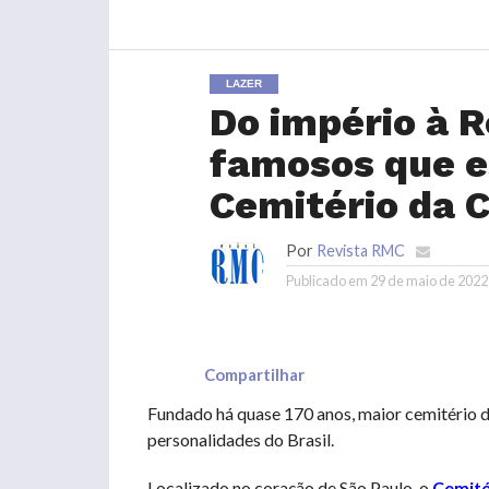
LAZER
Do império à R
famosos que e
Cemitério da 
Por
Revista RMC
Publicado em
29 de maio de 2022
Compartilhar
Fundado há quase 170 anos, maior cemitério da 
personalidades do Brasil.
Localizado no coração de São Paulo, o
Cemité