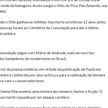
conde de Sabugosa. Assim surgiu o Sítio do Pica-Pau Amarelo, sua
960.
o o Sítio ganhou as telinhas. Sua morte aconteceu 12 anos antes,
 pessoas foram ao Cemitério da Consolação para dar o último
rasileira.
Consolação segue com Mário de Andrade, mais um escritor.
 dos fundadores do modernismo no Brasil.
or da poesia moderna, em virtude da publicação de Pauliceia
mbém é conhecido por seus esforços para a realização da Semana
ura com o conservadorismo.
 chama Macunaíma, uma mistura de romance, humor e ficção. O
 sua morte causada por um ataque cardíaco.
 “Quando eu morrer quero ficar, não contem aos meus inimigos,