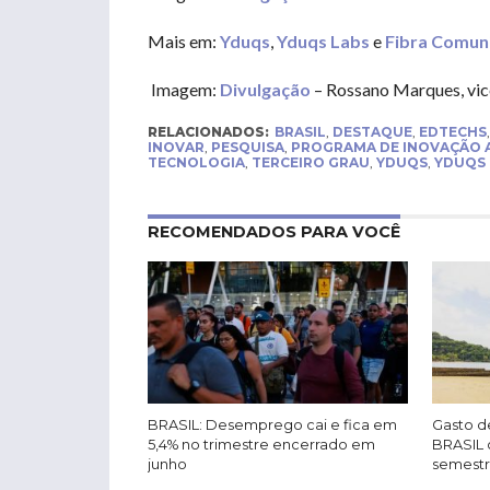
Mais em:
Yduqs
,
Yduqs Labs
e
Fibra Comun
Imagem:
Divulgação
– Rossano Marques, vice
RELACIONADOS:
BRASIL
,
DESTAQUE
,
EDTECHS
INOVAR
,
PESQUISA
,
PROGRAMA DE INOVAÇÃO 
TECNOLOGIA
,
TERCEIRO GRAU
,
YDUQS
,
YDUQS 
RECOMENDADOS PARA VOCÊ
BRASIL: Desemprego cai e fica em
Gasto de
5,4% no trimestre encerrado em
BRASIL 
junho
semest