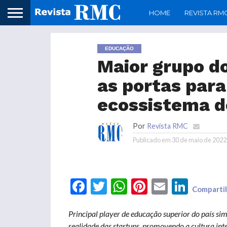
HOME
REVISTA RM
EDUCAÇÃO
Maior grupo do
as portas par
ecossistema d
Por
Revista RMC
Publicado em
30 de maio de 2022
Facebook
Twitter
WhatsApp
Pinterest
Email
LinkedIn
Compartil
Principal player de educação superior do país simp
realidade das startups, promovendo a cultura in