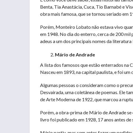
Benta, Tia Anastácia, Cuca, Tio Barnabé e Vis
obra mais famosa, que se tornou seriado em 1
Porém, Monteiro Lobato não estava vivo quand
em 1948. No dia do enterro, cerca de 200 mil
adeus a um dos principais nomes da literatura b
Mário de Andrade
A lista dos famosos que estão enterrados na 
Nasceu em 1893, na capital paulista, e foi um
Algumas pessoas o consideram como o precurs
Desvairada, uma coletânea de poemas. Ele ta
de Arte Moderna de 1922, que marcou a rupt
Porém, a obra-prima de Mário de Andrade se
livro foi publicado em 1928, 17 anos antes de
Mário partiu, mas sem antes fazer um pedido: