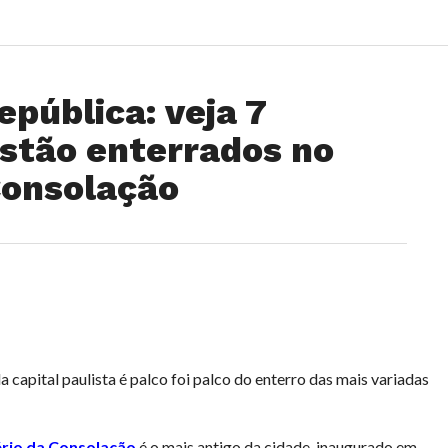
epública: veja 7
stão enterrados no
Consolação
capital paulista é palco foi palco do enterro das mais variadas
rio da Consolação
é o mais antigo da cidade, inaugurado em