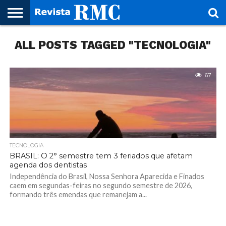
HOME
ALL POSTS TAGGED "TECNOLOGIA"
REVISTA
PROJETO
RMC – 20
ARTE &
NOTÍCIAS
EDIÇÕES
PARCEIROS
FAÇA
FALE
RMC
CULTURAL
CIDADES
CULTURA
CORPORATIVAS
ANTERIORES
O
CONOSCO
SEU
SITE!
67
TECNOLOGIA
BRASIL: O 2° semestre tem 3 feriados que afetam
agenda dos dentistas
Independência do Brasil, Nossa Senhora Aparecida e Finados
caem em segundas-feiras no segundo semestre de 2026,
formando três emendas que remanejam a...