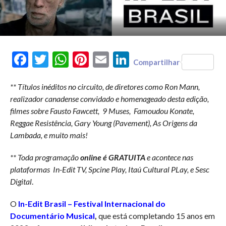
Facebook
Twitter
WhatsApp
Pinterest
Email
LinkedIn
Compartilhar
** Títulos inéditos no circuito, de diretores como Ron Mann,
realizador canadense convidado e homenageado desta edição,
filmes sobre Fausto Fawcett, 9 Muses, Famoudou Konate,
Reggae Resistência, Gary Young (Pavement), As Origens da
Lambada, e muito mais!
** Toda programação
online é GRATUITA
e acontece nas
plataformas In-Edit TV, Spcine Play, Itaú Cultural PLay, e Sesc
Digital
.
O
In-Edit Brasil – Festival Internacional do
Documentário Musical
,
que está completando 15 anos em