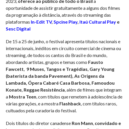
2023,
oferece ao público de todo o Brasil
a
oportunidade de assistir gratuitamente a alguns dos filmes
da programação à distância, através do streaming das
plataformas
In-Edit TV
,
Spcine Play
,
Itaú Cultural Play
e
Sesc Digital
De 15 a 25 de junho, o festival apresenta títulos nacionais e
internacionais, inéditos em circuito comercial de cinema ou
streaming, de todos os cantos do Brasil e do mundo,
abordando artistas, grupos e temas como
Fausto
Fawcett,
9 Muses, Tangos e Tragédias, Gary Young
(baterista da banda Pavement), As Origens da
Lambada, Ópera Cabaré Casa Barbosa, Famoudou
Konate, Reggae Resistência
, além de filmes que integram
a
Mostra Teen
, com títulos que remetem à adolescência de
várias gerações, e a mostra
Flashback
, com títulos raros,
cultuados pela curadoria do festival.
Dois títulos do diretor canadense
Ron Mann
,
convidado e