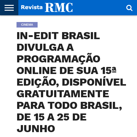
HOME
CINEMA
REVISTA
PROJETO
RMC – 20
ARTE &
NOTÍCIAS
EDIÇÕES
PARCEIROS
FAÇA
FALE
RMC
CULTURAL
CIDADES
CULTURA
CORPORATIVAS
ANTERIORES
O
CONOSCO
IN-EDIT BRASIL
SEU
SITE!
DIVULGA A
PROGRAMAÇÃO
ONLINE DE SUA 15ª
EDIÇÃO, DISPONÍVEL
GRATUITAMENTE
PARA TODO BRASIL,
DE 15 A 25 DE
JUNHO