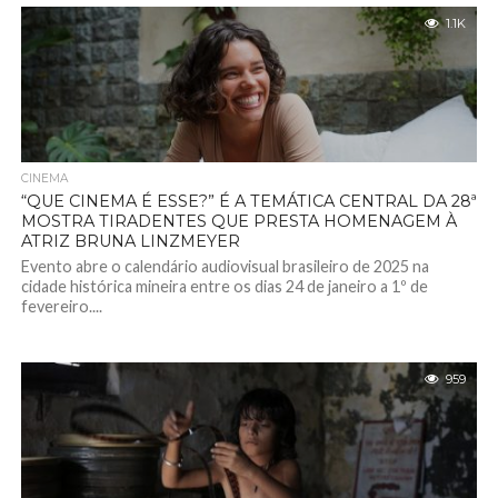
1.1K
CINEMA
“QUE CINEMA É ESSE?” É A TEMÁTICA CENTRAL DA 28ª
MOSTRA TIRADENTES QUE PRESTA HOMENAGEM À
ATRIZ BRUNA LINZMEYER
Evento abre o calendário audiovisual brasileiro de 2025 na
cidade histórica mineira entre os dias 24 de janeiro a 1º de
fevereiro....
959