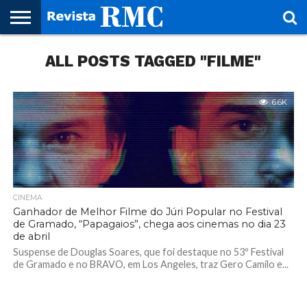
HOME
ALL POSTS TAGGED "FILME"
REVISTA
PROJETO
RMC – 20
ARTE &
NOTÍCIAS
EDIÇÕES
PARCEIROS
FAÇA
FALE
RMC
CULTURAL
CIDADES
CULTURA
CORPORATIVAS
ANTERIORES
O
CONOSCO
SEU
SITE!
6.6K
CINEMA
Ganhador de Melhor Filme do Júri Popular no Festival
de Gramado, “Papagaios”, chega aos cinemas no dia 23
de abril
Suspense de Douglas Soares, que foi destaque no 53º Festival
de Gramado e no BRAVO, em Los Angeles, traz Gero Camilo e...