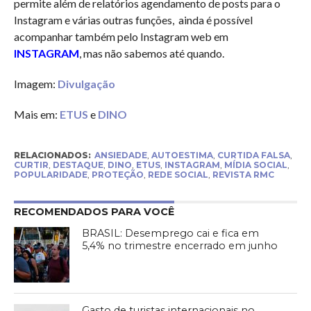
permite além de relatórios agendamento de posts para o
Instagram e várias outras funções, ainda é possível
acompanhar também pelo Instagram web em
INSTAGRAM
, mas não sabemos até quando.
Imagem:
Divulgação
Mais em:
ETUS
e
DINO
RELACIONADOS:
ANSIEDADE
,
AUTOESTIMA
,
CURTIDA FALSA
,
CURTIR
,
DESTAQUE
,
DINO
,
ETUS
,
INSTAGRAM
,
MÍDIA SOCIAL
,
POPULARIDADE
,
PROTEÇÃO
,
REDE SOCIAL
,
REVISTA RMC
RECOMENDADOS PARA VOCÊ
BRASIL: Desemprego cai e fica em
5,4% no trimestre encerrado em junho
Gasto de turistas internacionais no