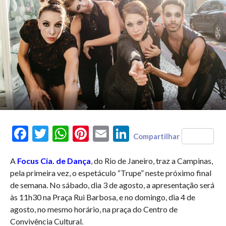
Facebook
Twitter
WhatsApp
Pinterest
Email
LinkedIn
Compartilhar
A
Focus Cia. de Dança
, do Rio de Janeiro, traz a Campinas,
pela primeira vez, o espetáculo “Trupe” neste próximo final
de semana. No sábado, dia 3 de agosto, a apresentação será
às 11h30 na Praça Rui Barbosa, e no domingo, dia 4 de
agosto, no mesmo horário, na praça do Centro de
Convivência Cultural.