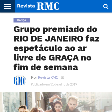
HOME
DANÇA
REVISTA
PROJETO
RMC – 20
ARTE &
NOTÍCIAS
EDIÇÕES
PARCEIROS
FAÇA
FALE
RMC
CULTURAL
CIDADES
CULTURA
CORPORATIVAS
ANTERIORES
O
CONOSCO
Grupo premiado do
SEU
SITE!
RIO DE JANEIRO faz
espetáculo ao ar
livre de GRAÇA no
fim de semana
Por
Revista RMC
Publicado em
31 de julho de 2019