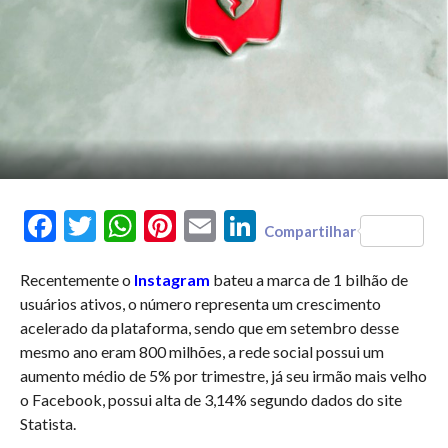
Facebook
Twitter
WhatsApp
Pinterest
Email
LinkedIn
Compartilhar
Recentemente o
Instagram
bateu a marca de 1 bilhão de
usuários ativos, o número representa um crescimento
acelerado da plataforma, sendo que em setembro desse
mesmo ano eram 800 milhões, a rede social possui um
aumento médio de 5% por trimestre, já seu irmão mais velho
o Facebook, possui alta de 3,14% segundo dados do site
Statista.