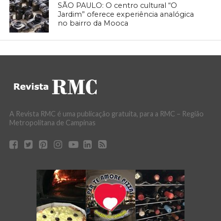
SÃO PAULO: O centro cultural “O
Jardim” oferece experiência analógica
no bairro da Mooca
A Revista RMC é uma publicação gratuita, para a RMC – Região
Metropolitana de Campinas