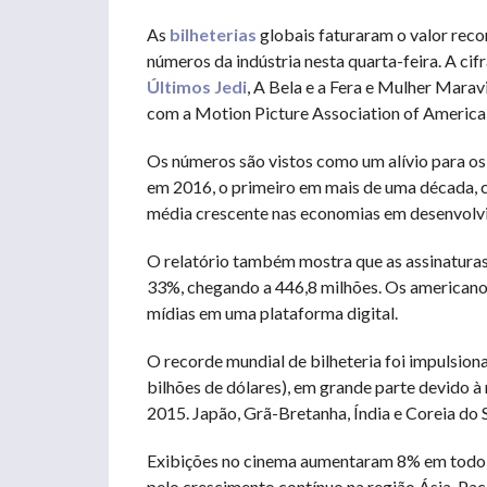
As
bilheterias
globais faturaram o valor reco
números da indústria nesta quarta-feira. A c
Últimos Jedi
, A Bela e a Fera e Mulher Mara
com a Motion Picture Association of Americ
Os números são vistos como um alívio para os
em 2016, o primeiro em mais de uma década, 
média crescente nas economias em desenvolv
O relatório também mostra que as assinaturas
33%, chegando a 446,8 milhões. Os americano
mídias em uma plataforma digital.
O recorde mundial de bilheteria foi impulsio
bilhões de dólares), em grande parte devido 
2015. Japão, Grã-Bretanha, Índia e Coreia do 
Exibições no cinema aumentaram 8% em todo 
pelo crescimento contínuo na região Ásia-Pací