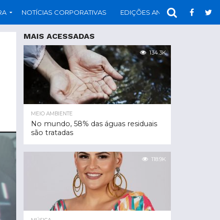
RA
NOTÍCIAS CORPORATIVAS
EDIÇÕES ANTERIORES
PAR
MAIS ACESSADAS
134.3K
MEIO AMBIENTE
No mundo, 58% das águas residuais
são tratadas
118.9K