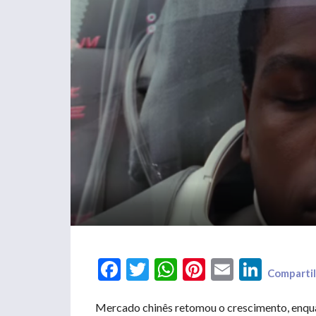
Facebook
Twitter
WhatsApp
Pinterest
Email
LinkedIn
Compartil
Mercado chinês retomou o crescimento, enqua