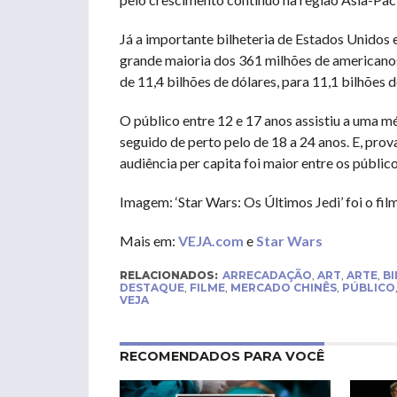
Já a importante bilheteria de Estados Unidos
grande maioria dos 361 milhões de americanos
de 11,4 bilhões de dólares, para 11,1 bilhões d
O público entre 12 e 17 anos assistiu a uma mé
seguido de perto pelo de 18 a 24 anos. E, pro
audiência per capita foi maior entre os públicos
Imagem: ‘Star Wars: Os Últimos Jedi’ foi o fil
Mais em:
VEJA.com
e
Star Wars
RELACIONADOS:
ARRECADAÇÃO
,
ART
,
ARTE
,
BI
DESTAQUE
,
FILME
,
MERCADO CHINÊS
,
PÚBLICO
VEJA
RECOMENDADOS PARA VOCÊ