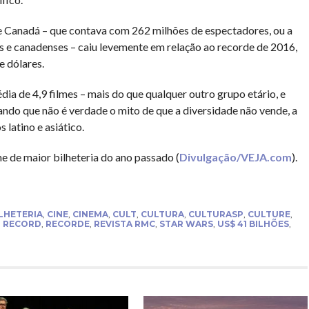
 e Canadá – que contava com 262 milhões de espectadores, ou a
 e canadenses – caiu levemente em relação ao recorde de 2016,
e dólares.
dia de 4,9 filmes – mais do que qualquer outro grupo etário, e
vando que não é verdade o mito de que a diversidade não vende, a
 latino e asiático.
me de maior bilheteria do ano passado (
Divulgação/VEJA.com
).
LHETERIA
,
CINE
,
CINEMA
,
CULT
,
CULTURA
,
CULTURASP
,
CULTURE
,
,
RECORD
,
RECORDE
,
REVISTA RMC
,
STAR WARS
,
US$ 41 BILHÕES
,