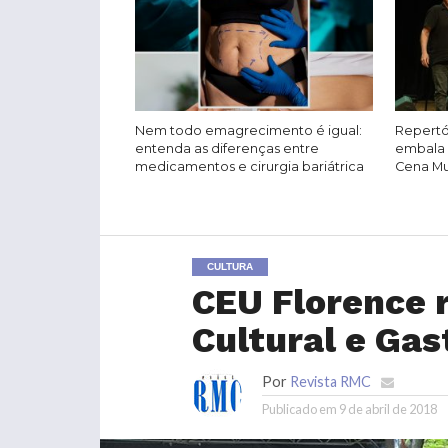
Nem todo emagrecimento é igual:
Repertó
entenda as diferenças entre
embala 
medicamentos e cirurgia bariátrica
Cena Mus
CULTURA
CEU Florence r
Cultural e Ga
Por
Revista RMC
Publicado em
9 de abril de 2018