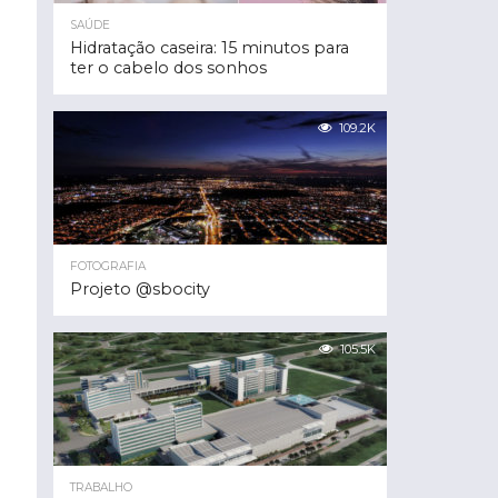
SAÚDE
Hidratação caseira: 15 minutos para
ter o cabelo dos sonhos
109.2K
FOTOGRAFIA
Projeto @sbocity
105.5K
TRABALHO