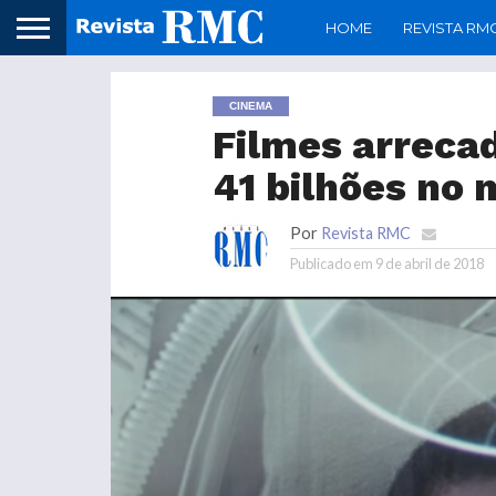
HOME
REVISTA RM
CINEMA
Filmes arreca
41 bilhões no
Por
Revista RMC
Publicado em
9 de abril de 2018