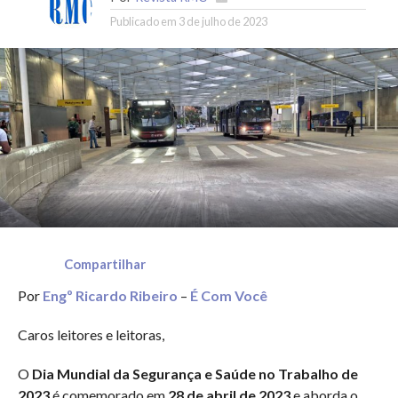
Publicado em
3 de julho de 2023
Compartilhar
Por
Engº Ricardo Ribeiro
–
É Com Você
Caros leitores e leitoras,
O
Dia Mundial da Segurança e Saúde no Trabalho de
2023
é comemorado em
28 de abril de 2023
e aborda o