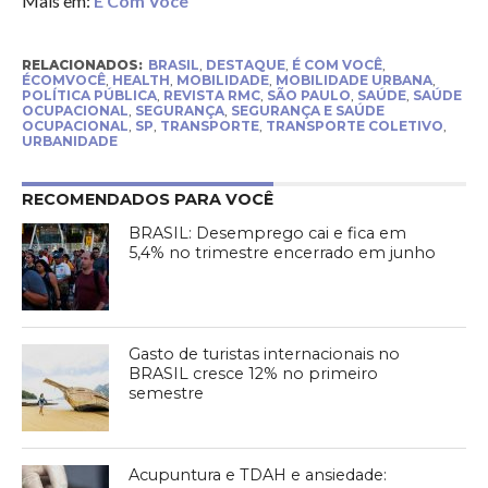
Mais em:
É Com Você
RELACIONADOS:
BRASIL
,
DESTAQUE
,
É COM VOCÊ
,
ÉCOMVOCÊ
,
HEALTH
,
MOBILIDADE
,
MOBILIDADE URBANA
,
POLÍTICA PÚBLICA
,
REVISTA RMC
,
SÃO PAULO
,
SAÚDE
,
SAÚDE
OCUPACIONAL
,
SEGURANÇA
,
SEGURANÇA E SAÚDE
OCUPACIONAL
,
SP
,
TRANSPORTE
,
TRANSPORTE COLETIVO
,
URBANIDADE
RECOMENDADOS PARA VOCÊ
BRASIL: Desemprego cai e fica em
5,4% no trimestre encerrado em junho
Gasto de turistas internacionais no
BRASIL cresce 12% no primeiro
semestre
Acupuntura e TDAH e ansiedade: