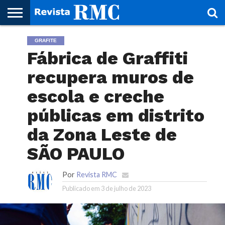
HOME
GRAFITE
REVISTA
PROJETO
RMC – 20
ARTE &
NOTÍCIAS
EDIÇÕES
PARCEIROS
FAÇA
FALE
RMC
CULTURAL
CIDADES
CULTURA
CORPORATIVAS
ANTERIORES
O
CONOSCO
Fábrica de Graffiti
SEU
SITE!
recupera muros de
escola e creche
públicas em distrito
da Zona Leste de
SÃO PAULO
Por
Revista RMC
Publicado em
3 de julho de 2023