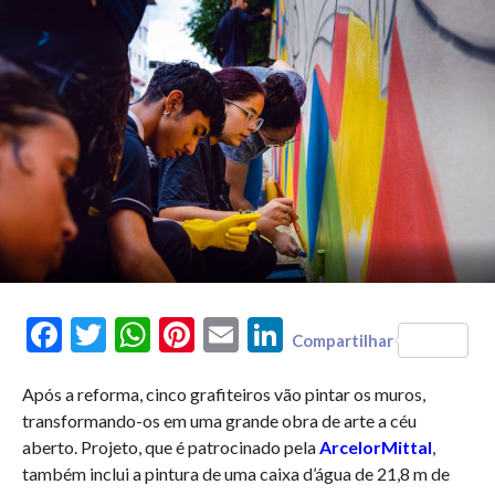
Facebook
Twitter
WhatsApp
Pinterest
Email
LinkedIn
Compartilhar
Após a reforma, cinco grafiteiros vão pintar os muros,
transformando-os em uma grande obra de arte a céu
aberto. Projeto, que é patrocinado pela
ArcelorMittal
,
também inclui a pintura de uma caixa d’água de 21,8 m de