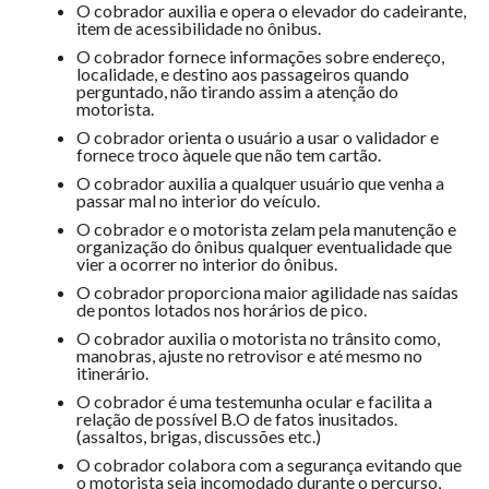
O cobrador auxilia e opera o elevador do cadeirante,
item de acessibilidade no ônibus.
O cobrador fornece informações sobre endereço,
localidade, e destino aos passageiros quando
perguntado, não tirando assim a atenção do
motorista.
O cobrador orienta o usuário a usar o validador e
fornece troco àquele que não tem cartão.
O cobrador auxilia a qualquer usuário que venha a
passar mal no interior do veículo.
O cobrador e o motorista zelam pela manutenção e
organização do ônibus qualquer eventualidade que
vier a ocorrer no interior do ônibus.
O cobrador proporciona maior agilidade nas saídas
de pontos lotados nos horários de pico.
O cobrador auxilia o motorista no trânsito como,
manobras, ajuste no retrovisor e até mesmo no
itinerário.
O cobrador é uma testemunha ocular e facilita a
relação de possível B.O de fatos inusitados.
(assaltos, brigas, discussões etc.)
O cobrador colabora com a segurança evitando que
o motorista seja incomodado durante o percurso,