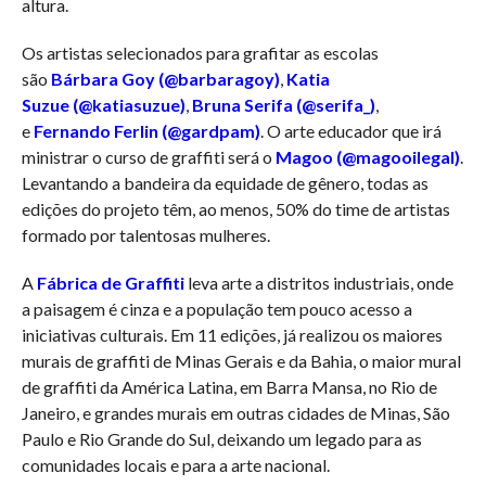
altura.
Os artistas selecionados para grafitar as escolas
são
Bárbara Goy
(@barbaragoy)
,
Katia
Suzue
(@katiasuzue)
,
Bruna Serifa
(@serifa_)
,
e
Fernando Ferlin
(@gardpam)
. O arte educador que irá
ministrar o curso de graffiti será o
Magoo
(
@magooilegal
)
.
Levantando a bandeira da equidade de gênero, todas as
edições do projeto têm, ao menos, 50% do time de artistas
formado por talentosas mulheres.
A
Fábrica de Graffiti
leva arte a distritos industriais, onde
a paisagem é cinza e a população tem pouco acesso a
iniciativas culturais. Em 11 edições, já realizou os maiores
murais de graffiti de Minas Gerais e da Bahia, o maior mural
de graffiti da América Latina, em Barra Mansa, no Rio de
Janeiro, e grandes murais em outras cidades de Minas, São
Paulo e Rio Grande do Sul, deixando um legado para as
comunidades locais e para a arte nacional.