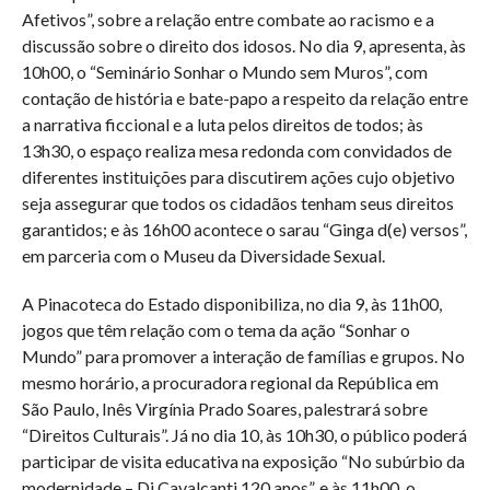
Afetivos”, sobre a relação entre combate ao racismo e a
discussão sobre o direito dos idosos. No dia 9, apresenta, às
10h00, o “Seminário Sonhar o Mundo sem Muros”, com
contação de história e bate-papo a respeito da relação entre
a narrativa ficcional e a luta pelos direitos de todos; às
13h30, o espaço realiza mesa redonda com convidados de
diferentes instituições para discutirem ações cujo objetivo
seja assegurar que todos os cidadãos tenham seus direitos
garantidos; e às 16h00 acontece o sarau “Ginga d(e) versos”,
em parceria com o Museu da Diversidade Sexual.
A Pinacoteca do Estado disponibiliza, no dia 9, às 11h00,
jogos que têm relação com o tema da ação “Sonhar o
Mundo” para promover a interação de famílias e grupos. No
mesmo horário, a procuradora regional da República em
São Paulo, Inês Virgínia Prado Soares, palestrará sobre
“Direitos Culturais”. Já no dia 10, às 10h30, o público poderá
participar de visita educativa na exposição “No subúrbio da
modernidade – Di Cavalcanti 120 anos”, e às 11h00, o