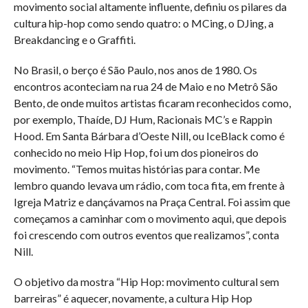
movimento social altamente influente, definiu os pilares da
cultura hip-hop como sendo quatro: o MCing, o DJing, a
Breakdancing e o Graffiti.
No Brasil, o berço é São Paulo, nos anos de 1980. Os
encontros aconteciam na rua 24 de Maio e no Metrô São
Bento, de onde muitos artistas ficaram reconhecidos como,
por exemplo, Thaíde, DJ Hum, Racionais MC’s e Rappin
Hood. Em Santa Bárbara d’Oeste Nill, ou IceBlack como é
conhecido no meio Hip Hop, foi um dos pioneiros do
movimento. “Temos muitas histórias para contar. Me
lembro quando levava um rádio, com toca fita, em frente à
Igreja Matriz e dançávamos na Praça Central. Foi assim que
começamos a caminhar com o movimento aqui, que depois
foi crescendo com outros eventos que realizamos”, conta
Nill.
O objetivo da mostra “Hip Hop: movimento cultural sem
barreiras” é aquecer, novamente, a cultura Hip Hop