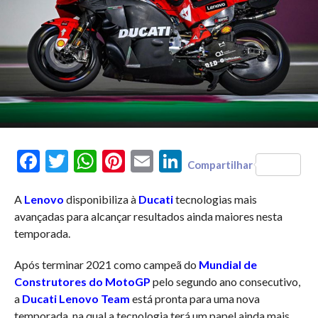
Facebook
Twitter
WhatsApp
Pinterest
Email
LinkedIn
Compartilhar
A
Lenovo
disponibiliza à
Ducati
tecnologias mais
avançadas para alcançar resultados ainda maiores nesta
temporada.
Após terminar 2021 como campeã do
Mundial de
Construtores do MotoGP
pelo segundo ano consecutivo,
a
Ducati Lenovo Team
está pronta para uma nova
temporada, na qual a tecnologia terá um papel ainda mais