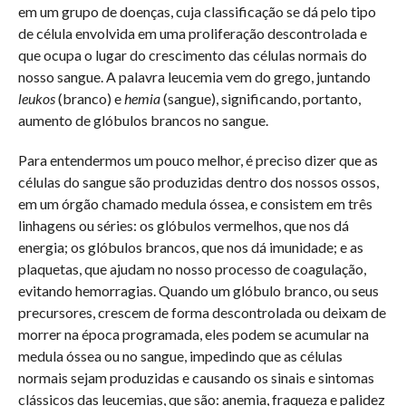
em um grupo de doenças, cuja classificação se dá pelo tipo
de célula envolvida em uma proliferação descontrolada e
que ocupa o lugar do crescimento das células normais do
nosso sangue. A palavra leucemia vem do grego, juntando
leukos
(branco) e
hemia
(sangue), significando, portanto,
aumento de glóbulos brancos no sangue.
Para entendermos um pouco melhor, é preciso dizer que as
células do sangue são produzidas dentro dos nossos ossos,
em um órgão chamado medula óssea, e consistem em três
linhagens ou séries: os glóbulos vermelhos, que nos dá
energia; os glóbulos brancos, que nos dá imunidade; e as
plaquetas, que ajudam no nosso processo de coagulação,
evitando hemorragias. Quando um glóbulo branco, ou seus
precursores, crescem de forma descontrolada ou deixam de
morrer na época programada, eles podem se acumular na
medula óssea ou no sangue, impedindo que as células
normais sejam produzidas e causando os sinais e sintomas
clássicos das leucemias, que são: anemia, fraqueza e palidez