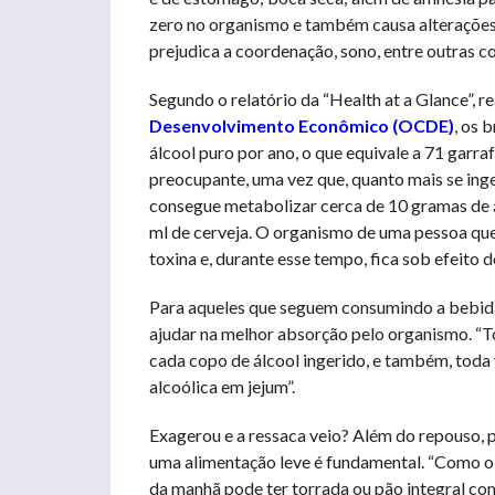
zero no organismo e também causa alterações n
prejudica a coordenação, sono, entre outras co
Segundo o relatório da “Health at a Glance”, 
Desenvolvimento Econômico (OCDE)
, os 
álcool puro por ano, o que equivale a 71 garraf
preocupante, uma vez que, quanto mais se ing
consegue metabolizar cerca de 10 gramas de á
ml de cerveja. O organismo de uma pessoa que i
toxina e, durante esse tempo, fica sob efeito do
Para aqueles que seguem consumindo a bebid
ajudar na melhor absorção pelo organismo. “T
cada copo de álcool ingerido, e também, toda
alcoólica em jejum”.
Exagerou e a ressaca veio? Além do repouso, p
uma alimentação leve é fundamental. “Como o 
da manhã pode ter torrada ou pão integral com 