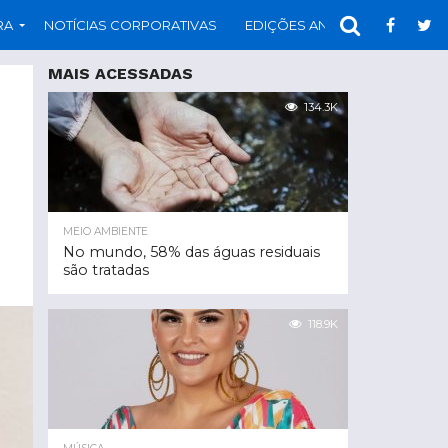
RA
NOTÍCIAS CORPORATIVAS
EDIÇÕES ANTERIORES
PAR
MAIS ACESSADAS
134.3K
MEIO AMBIENTE
No mundo, 58% das águas residuais
são tratadas
118.9K