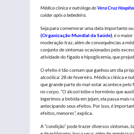
Médica clínica e nutróloga do
Vera Cruz Hospita
cuidar após a bebedeira.
Seja para comemorar uma data importante ou a
(Organização Mundial da Saúde)
, é o maio
moderação traz, além de consequências a médio
conjunto de sintomas ocasionados pelo excess
atividade do fígado e hipoglicemia, que preju
O efeito é tão comum que ganhou um dia própri
alcoólica: 28 de fevereiro. Médica clínica e n
que grande parte do mal-estar acontece pelo f
no corpo. “O álcool inibe o hormônio que auxil
ingerimos a bebida em jejum, ela passa mais r
antecipando seus efeitos. Por isso, é importan
efeitos, menores”, explica.
A “condição” pode trazer diversos sintomas, t
e de estômago; boca seca; além de amnésia par