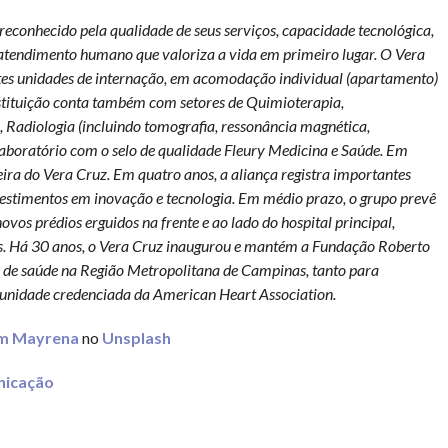
reconhecido pela qualidade de seus serviços, capacidade tecnológica,
atendimento humano que valoriza a vida em primeiro lugar. O Vera
entes unidades de internação, em acomodação individual (apartamento)
Instituição conta também com setores de Quimioterapia,
adiologia (incluindo tomografia, ressonância magnética,
e laboratório com o selo de qualidade Fleury Medicina e Saúde. Em
ira do Vera Cruz. Em quatro anos, a aliança registra importantes
vestimentos em inovação e tecnologia. Em médio prazo, o grupo prevê
os prédios erguidos na frente e ao lado do hospital principal,
is. Há 30 anos, o Vera Cruz inaugurou e mantém a Fundação Roberto
s de saúde na Região Metropolitana de Campinas, tanto para
ma unidade credenciada da American Heart Association.
m Mayrena
no
Unsplash
icação