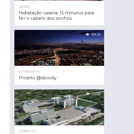
SAÚDE
Hidratação caseira: 15 minutos para
ter o cabelo dos sonhos
109.2K
FOTOGRAFIA
Projeto @sbocity
105.5K
TRABALHO