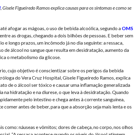
l
, Gisele Figueiredo Ramos explica causas para os sintomas e como se
té afogar as mágoas, o uso de bebida alcoólica, segundo a
OMS
r entre as drogas, chegando a dois bilhões de pessoas. E beber sem
 e longo prazos, um incômodo já no dia seguinte: a ressaca,
o de álcool no sangue que resulta em desidratação, aumento da
dica o metabolismo da glicose.
o, cujo objetivo é conscientizar sobre os perigos da bebida
utróloga do Vera Cruz Hospital, Gisele Figueiredo Ramos, explica
ato de o álcool ser tóxico e causar uma inflamação generalizada
ia na hidratação e na diurese, o que leva à desidratação. Quando
apidamente pelo intestino e chega antes à corrente sanguínea,
te comer antes de beber, para que a absorção seja mais lenta e os
ais como: náuseas e vômitos; dores de cabeça, no corpo, nos olhos
cial. “A ressaca acontece quando os níveis do álcool atingem