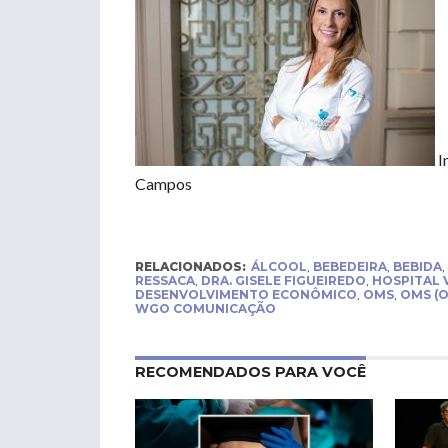
I
Campos
RELACIONADOS:
ÁLCOOL
,
BEBEDEIRA
,
BEBIDA
,
RESSACA
,
DRA. GISELE FIGUEIREDO
,
HOSPITAL 
DESENVOLVIMENTO ECONÔMICO
,
OMS
,
OMS (
WGO COMUNICAÇÃO
RECOMENDADOS PARA VOCÊ