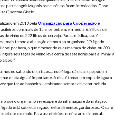
a parte cognitiva, pois os neurônios ficam intoxicados. E isso
isas”, pontua Gisele.
realizado em 2019 pela
Organização para Cooperação e
brasileiros com mais de 15 anos bebem, em média, 6,3 litros de
as de vinho ou 222 litros de cerveja. Para a médica, isso é
ere, mais tempo a absorção demora no organismo. “O fígado
lcool por hora, o que é menor do que uma taça de vinho, ou 300
ngere seis taças de vinho leva cerca de sete horas para eliminar a
 álcool”.
a mesmo sabendo dos riscos, a nutróloga dá dicas que podem
omar muita água é importante. A dica é tomar um copo de água a
 vez que for ao banheiro. Lembrando sempre de evitar bebida
ara que o organismo se recupere da inflamação e da irritação,
fígado está sobrecarregado, evite alimentos gordurosos. O café
mel, por exemplo. Para as refeições, prefira arroz integral,