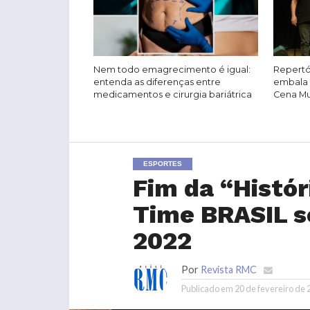
Nem todo emagrecimento é igual:
Repertó
entenda as diferenças entre
embala 
medicamentos e cirurgia bariátrica
Cena Mus
ESPORTES
Fim da “Histór
Time BRASIL s
2022
Por
Revista RMC
Publicado em
20 de fevereiro de