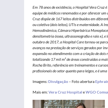
Em 78 anos de existência, o Hospital Vera Cruz é 
equipe de médicos renomados e por oferecer um 
Cruz dispõe de 167 leitos distribuídos em difer
ou coletiva (dois leitos), UTIs e maternidade. A 
Hemodinâmica, Câmara Hiperbárica Monoplace, R
densitometria óssea, ultrassonografia e raio x), 
outubro de 2017, a Hospital Care tornou-se parce
avanços na prestação de serviços gerados por in
expansão no atendimento com a criação de dois nov
totalizando 17 mil m² de áreas construídas a ma
Rocha Brito, referência em treinamentos e curso
profissionais do setor quanto para leigos, e é u
Imagens:
Divulgação
– Foto abertura
Ephrai
Mais em:
Vera Cruz Hospital
e
WGO Comun