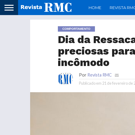
HOME
REVISTA RM
COMPORTAMENTO
Dia da Ressaca
preciosas para
incômodo
Por
Revista RMC
Publicado em
21 de fevereiro de