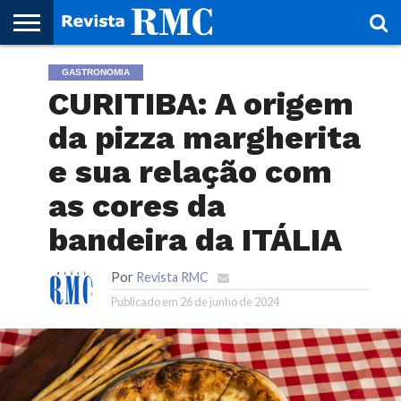
HOME
GASTRONOMIA
REVISTA
PROJETO
RMC – 20
ARTE &
NOTÍCIAS
EDIÇÕES
PARCEIROS
FAÇA
FALE
RMC
CULTURAL
CIDADES
CULTURA
CORPORATIVAS
ANTERIORES
O
CONOSCO
CURITIBA: A origem
SEU
SITE!
da pizza margherita
e sua relação com
as cores da
bandeira da ITÁLIA
Por
Revista RMC
Publicado em
26 de junho de 2024