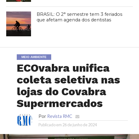
BRASIL: O 2° semestre tem 3 feriados
que afetam agenda dos dentistas
MEIO AMBIENTE
ECOvabra unifica
coleta seletiva nas
lojas do Covabra
Supermercados
Por
Revista RMC
Publicado em
26 de junho de 2024