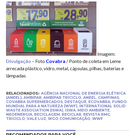
Imagem:
Divulgação
– Foto
Covabra
/ Ponto de coleta em Leme
arrecada plástico, vidro, metal, cápsulas, pilhas, baterias e
lâmpadas
RELACIONADOS:
AGÊNCIA NACIONAL DE ENERGIA ELÉTRICA
(ANEEL)
,
AMBIPAR
,
AMBIPAR TRICICLO
,
ANEEL
,
CAMPINAS
,
COVABRA SUPERMERCADOS
,
DESTAQUE
,
ECOVABRA
,
FUNDO
MUNDIAL PARA A NATUREZA (WWF)
,
INTERNATIONAL SOLID
WASTE ASSOCIATION (ISWA)
,
ISWA
,
MEIO AMBIENTE
,
NEOENERGIA
,
RECICLAGEM
,
RECICLAR
,
REVISTA RMC
,
TRICICLO
,
VALE LUZ
,
WGO COMUNICAÇÃO
,
WWF
RECOMENDADOS PARA VOCÊ