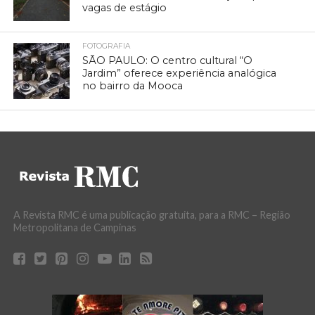
vagas de estágio
FOTOGRAFIA
SÃO PAULO: O centro cultural “O
Jardim” oferece experiência analógica
no bairro da Mooca
A Revista RMC é uma publicação gratuita, para a RMC – Região
Metropolitana de Campinas