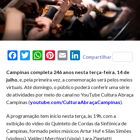
Facebook
Twitter
WhatsApp
Pinterest
Email
LinkedIn
Compartilhar
Campinas completa 246 anos nesta terça-feira, 14 de
julho
, e, pela primeira vez, a comemoração será pelos meios
virtuais. Até domingo, o público poderá conferir uma série
de atividades por meio do canal no YouTube Cultura Abraça
Campinas (
youtube.com/CulturaAbraçaCampinas
).
A programação tem início nesta terça, às 19h, com a
exibição do vídeo do Quinteto de Cordas da Sinfônica de
Campinas, formado pelos músicos Artur Huf e Silas Simões
(violinos), Valdeci Merchiori (viola), Lara Ziggiatti