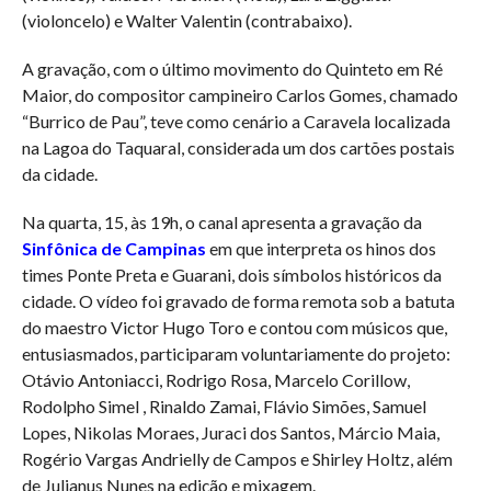
(violoncelo) e Walter Valentin (contrabaixo).
A gravação, com o último movimento do Quinteto em Ré
Maior, do compositor campineiro Carlos Gomes, chamado
“Burrico de Pau”, teve como cenário a Caravela localizada
na Lagoa do Taquaral, considerada um dos cartões postais
da cidade.
Na quarta, 15, às 19h, o canal apresenta a gravação da
Sinfônica de Campinas
em que interpreta os hinos dos
times Ponte Preta e Guarani, dois símbolos históricos da
cidade. O vídeo foi gravado de forma remota sob a batuta
do maestro Victor Hugo Toro e contou com músicos que,
entusiasmados, participaram voluntariamente do projeto:
Otávio Antoniacci, Rodrigo Rosa, Marcelo Corillow,
Rodolpho Simel , Rinaldo Zamai, Flávio Simões, Samuel
Lopes, Nikolas Moraes, Juraci dos Santos, Márcio Maia,
Rogério Vargas Andrielly de Campos e Shirley Holtz, além
de Julianus Nunes na edição e mixagem.