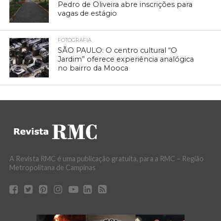
Pedro de Oliveira abre inscrições para
vagas de estágio
FOTOGRAFIA
SÃO PAULO: O centro cultural “O
Jardim” oferece experiência analógica
no bairro da Mooca
A Revista RMC é uma publicação gratuita, para a RMC – Região
Metropolitana de Campinas