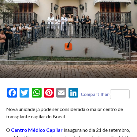
Facebook
Twitter
WhatsApp
Pinterest
Email
LinkedIn
Compartilhar
Nova unidade já pode ser considerada o maior centro de
transplante capilar do Brasil.
O
Centro Médico Capilar
inaugura no dia 21 de setembro,