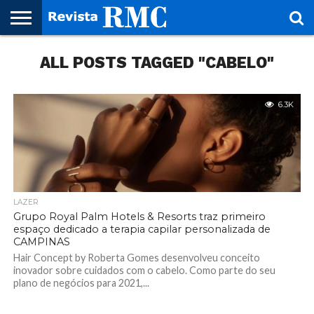
HOME
ALL POSTS TAGGED "CABELO"
REVISTA
PROJETO
RMC – 20
ARTE &
NOTÍCIAS
EDIÇÕES
PARCEIROS
FAÇA
FALE
RMC
CULTURAL
CIDADES
CULTURA
CORPORATIVAS
ANTERIORES
O
CONOSCO
SEU
SITE!
6.3K
LAZER
Grupo Royal Palm Hotels & Resorts traz primeiro
espaço dedicado a terapia capilar personalizada de
CAMPINAS
Hair Concept by Roberta Gomes desenvolveu conceito
inovador sobre cuidados com o cabelo. Como parte do seu
plano de negócios para 2021,...