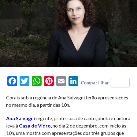
Facebook
Twitter
WhatsApp
Pinterest
Email
LinkedIn
Compartilhar
Corais sob a regência de Ana Salvagni terão apresentações
no mesmo dia, a partir das 10h.
Ana Salvagni
regente, professora de canto, poeta e cantora
leva à
Casa de Vidro
, no dia 2 de dezembro, com início às
10h, uma mostra com apresentações dos três grupos que