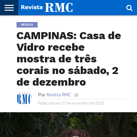
HOME
MÚSICA
REVISTA
PROJETO
RMC – 20
ARTE &
NOTÍCIAS
EDIÇÕES
PARCEIROS
FAÇA
FALE
RMC
CULTURAL
CIDADES
CULTURA
CORPORATIVAS
ANTERIORES
O
CONOSCO
CAMPINAS: Casa de
SEU
SITE!
Vidro recebe
mostra de três
corais no sábado, 2
de dezembro
Por
Revista RMC
Publicado em
27 de novembro de 2023