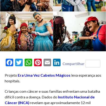
Facebook
Twitter
WhatsApp
Pinterest
Email
LinkedIn
Compartilhar
Projeto
Era Uma Vez Cabelos Mágicos
leva esperança aos
hospitais.
Crianças com câncer e suas famílias enfrentam uma batalha
difícil contra a doença. Dados do
Instituto Nacional de
Câncer (INCA)
revelam que aproximadamente 12 mil