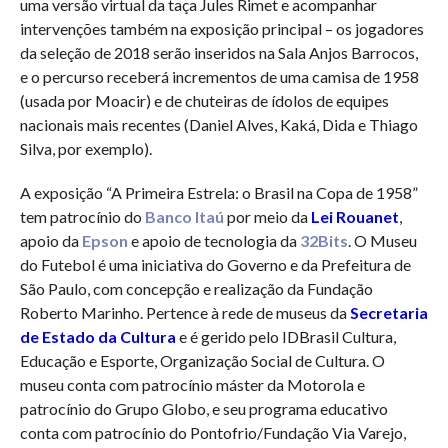
uma versão virtual da taça Jules Rimet e acompanhar
intervenções também na exposição principal – os jogadores
da seleção de 2018 serão inseridos na Sala Anjos Barrocos,
e o percurso receberá incrementos de uma camisa de 1958
(usada por Moacir) e de chuteiras de ídolos de equipes
nacionais mais recentes (Daniel Alves, Kaká, Dida e Thiago
Silva, por exemplo).
A exposição “A Primeira Estrela: o Brasil na Copa de 1958”
tem patrocínio do
Banco Itaú
por meio da
Lei Rouanet
,
apoio da
Epson
e apoio de tecnologia da
32Bits
. O Museu
do Futebol é uma iniciativa do Governo e da Prefeitura de
São Paulo, com concepção e realização da Fundação
Roberto Marinho. Pertence à rede de museus da
Secretaria
de Estado da Cultura
e é gerido pelo IDBrasil Cultura,
Educação e Esporte, Organização Social de Cultura. O
museu conta com patrocínio máster da Motorola e
patrocínio do Grupo Globo, e seu programa educativo
conta com patrocínio do Pontofrio/Fundação Via Varejo,