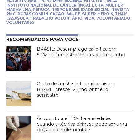
MÁGICOS
,
HEALTH
,
HOMEM-ARANHA
,
HOSPITAL
,
INCA
,
INSTITUTO NACIONAL DE CÂNCER (INCA)
,
LUTA
,
MULHER
MARAVILHA
,
PERUCA
,
RESPONSABILIDADE SOCIAL
,
REVISTA
RMC
,
ROJAS COMUNICAÇÃO
,
SAÚDE
,
SUPER-HERÓIS
,
THAÍS
CASASOLA
,
TRABALHO VOLUNTÁRIO
,
VIDA
,
VOLUNTARIADO
,
VOLUNTÁRIO
RECOMENDADOS PARA VOCÊ
BRASIL: Desemprego cai e fica em
5,4% no trimestre encerrado em junho
Gasto de turistas internacionais no
BRASIL cresce 12% no primeiro
semestre
Acupuntura e TDAH e ansiedade:
quando a técnica chinesa pode ser uma
opção complementar?