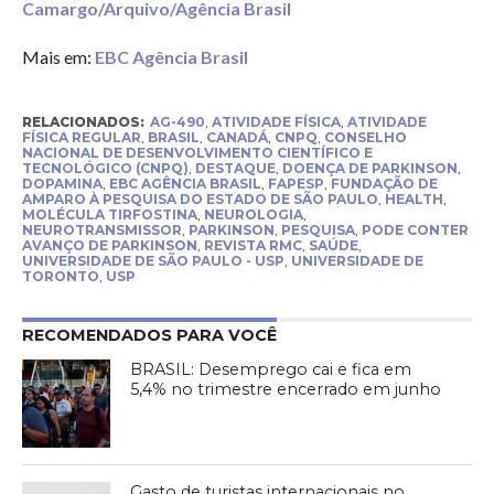
Camargo/Arquivo/Agência Brasil
Mais em:
EBC Agência Brasil
RELACIONADOS:
AG-490
,
ATIVIDADE FÍSICA
,
ATIVIDADE
FÍSICA REGULAR
,
BRASIL
,
CANADÁ
,
CNPQ
,
CONSELHO
NACIONAL DE DESENVOLVIMENTO CIENTÍFICO E
TECNOLÓGICO (CNPQ)
,
DESTAQUE
,
DOENÇA DE PARKINSON
,
DOPAMINA
,
EBC AGÊNCIA BRASIL
,
FAPESP
,
FUNDAÇÃO DE
AMPARO À PESQUISA DO ESTADO DE SÃO PAULO
,
HEALTH
,
MOLÉCULA TIRFOSTINA
,
NEUROLOGIA
,
NEUROTRANSMISSOR
,
PARKINSON
,
PESQUISA
,
PODE CONTER
AVANÇO DE PARKINSON
,
REVISTA RMC
,
SAÚDE
,
UNIVERSIDADE DE SÃO PAULO - USP
,
UNIVERSIDADE DE
TORONTO
,
USP
RECOMENDADOS PARA VOCÊ
BRASIL: Desemprego cai e fica em
5,4% no trimestre encerrado em junho
Gasto de turistas internacionais no