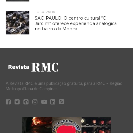
FOTOGRAFIA
SÃO PAULO: O centro cultural “O
Jardim” oferece experiência analógica
no bairro da Mooca
A Revista RMC é uma publicação gratuita, para a RMC – Região
Metropolitana de Campinas