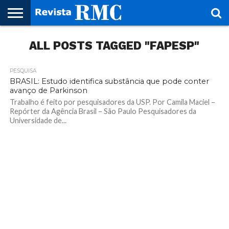
HOME
ALL POSTS TAGGED "FAPESP"
REVISTA
PROJETO
RMC – 20
ARTE &
NOTÍCIAS
EDIÇÕES
PARCEIROS
FAÇA
FALE
RMC
CULTURAL
CIDADES
CULTURA
CORPORATIVAS
ANTERIORES
O
CONOSCO
SEU
SITE!
PESQUISA
BRASIL: Estudo identifica substância que pode conter
avanço de Parkinson
Trabalho é feito por pesquisadores da USP. Por Camila Maciel –
Repórter da Agência Brasil – São Paulo Pesquisadores da
Universidade de...