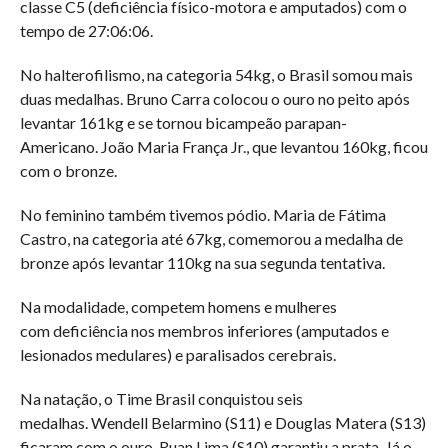
classe C5 (deficiência físico-motora e amputados) com o
tempo de 27:06:06.
No halterofilismo, na categoria 54kg, o Brasil somou mais
duas medalhas. Bruno Carra colocou o ouro no peito após
levantar 161kg e se tornou bicampeão parapan-
Americano. João Maria França Jr., que levantou 160kg, ficou
com o bronze.
No feminino também tivemos pódio. Maria de Fátima
Castro, na categoria até 67kg, comemorou a medalha de
bronze após levantar 110kg na sua segunda tentativa.
Na modalidade, competem homens e mulheres
com deficiência nos membros inferiores (amputados e
lesionados medulares) e paralisados cerebrais.
Na natação, o Time Brasil conquistou seis
medalhas. Wendell Belarmino (S11) e Douglas Matera (S13)
ficaram com o ouro. Ruan Lima (S10) garantiu a prata. Já o