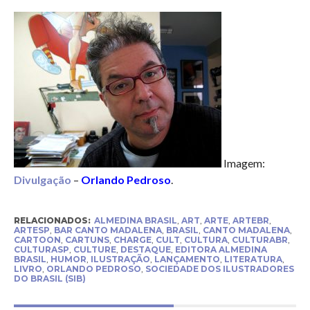
Imagem:
Divulgação
–
Orlando Pedroso
.
RELACIONADOS:
ALMEDINA BRASIL
,
ART
,
ARTE
,
ARTEBR
,
ARTESP
,
BAR CANTO MADALENA
,
BRASIL
,
CANTO MADALENA
,
CARTOON
,
CARTUNS
,
CHARGE
,
CULT
,
CULTURA
,
CULTURABR
,
CULTURASP
,
CULTURE
,
DESTAQUE
,
EDITORA ALMEDINA
BRASIL
,
HUMOR
,
ILUSTRAÇÃO
,
LANÇAMENTO
,
LITERATURA
,
LIVRO
,
ORLANDO PEDROSO
,
SOCIEDADE DOS ILUSTRADORES
DO BRASIL (SIB)