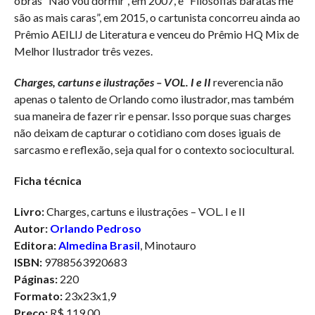
obras “Não vou dormir”, em 2007, e “Filosofias baratas me
são as mais caras”, em 2015, o cartunista concorreu ainda ao
Prêmio AEILIJ de Literatura e venceu do Prêmio HQ Mix de
Melhor Ilustrador três vezes.
Charges, cartuns e ilustrações – VOL. I e II
reverencia não
apenas o talento de Orlando como ilustrador, mas também
sua maneira de fazer rir e pensar. Isso porque suas charges
não deixam de capturar o cotidiano com doses iguais de
sarcasmo e reflexão, seja qual for o contexto sociocultural.
Ficha técnica
Livro:
Charges, cartuns e ilustrações – VOL. I e II
Autor:
Orlando Pedroso
Editora:
Almedina Brasil
, Minotauro
ISBN:
9788563920683
Páginas:
220
Formato:
23x23x1,9
Preço:
R$ 119,00