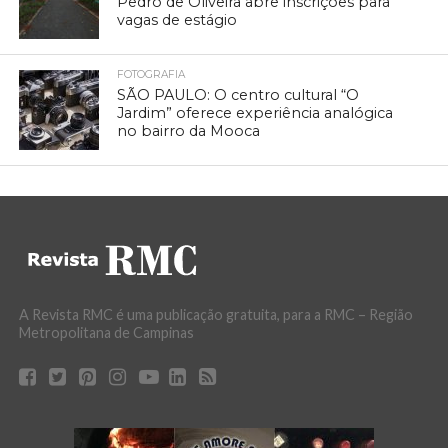
Pedro de Oliveira abre inscrições para
vagas de estágio
FOTOGRAFIA
SÃO PAULO: O centro cultural “O
Jardim” oferece experiência analógica
no bairro da Mooca
A Revista RMC é uma publicação gratuita, para a RMC – Região
Metropolitana de Campinas