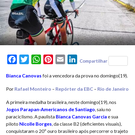
Facebook
Twitter
WhatsApp
Pinterest
Email
LinkedIn
Compartilhar
Bianca Canovas
foi a vencedora da prova no domingo(19).
Por
Rafael Monteiro
–
Repórter da EBC
–
Rio de Janeiro
A primeira medalha brasileira, neste domingo(19), nos
Jogos Parapan-Americanos de Santiago
, saiu no
paraciclismo. A paulista
Bianca Canovas Garcia
e sua
piloto
Nicolle Borges
, da classe B2 (deficientes visuais),
conquistaram o 20º ouro brasileiro após percorrer o trajeto