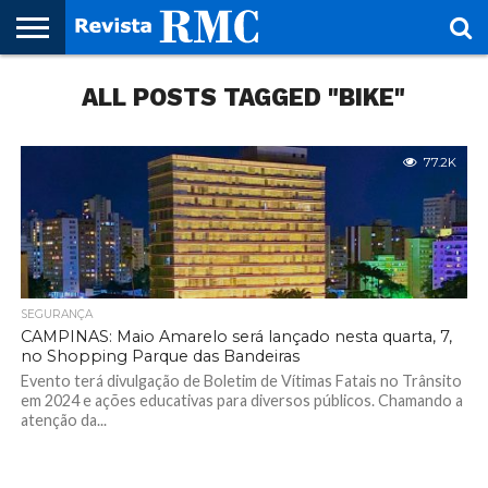
HOME
ALL POSTS TAGGED "BIKE"
REVISTA
PROJETO
RMC – 20
ARTE &
NOTÍCIAS
EDIÇÕES
PARCEIROS
FAÇA
FALE
RMC
CULTURAL
CIDADES
CULTURA
CORPORATIVAS
ANTERIORES
O
CONOSCO
SEU
SITE!
77.2K
SEGURANÇA
CAMPINAS: Maio Amarelo será lançado nesta quarta, 7,
no Shopping Parque das Bandeiras
Evento terá divulgação de Boletim de Vítimas Fatais no Trânsito
em 2024 e ações educativas para diversos públicos. Chamando a
atenção da...