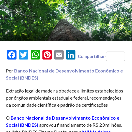
Facebook
Twitter
WhatsApp
Pinterest
Email
LinkedIn
Compartilhar
Por
Banco Nacional de Desenvolvimento Econômico e
Social (BNDES)
Extração legal de madeira obedece a limites estabelecidos
por órgãos ambientais estadual e federal, recomendações
da comunidade científica e padrão de certificações
O
Banco Nacional de Desenvolvimento Econômico e
Social (BNDES)
aprovou financiamento de R$ 23 milhões,
na linha BNDES Finame Direto, para a
Mil Madeiras