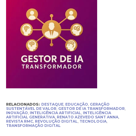
RELACIONADOS:
DESTAQUE
,
EDUCAÇÃO
,
GERAÇÃO
SUSTENTÁVEL DE VALOR
,
GESTOR DE IA TRANSFORMADOR
,
INOVAÇÃO
,
INTELIGÊNCIA ARTIFICIAL
,
INTELIGÊNCIA
ARTIFICIAL GENERATIVA
,
RENATO AZEVEDO SANT ANNA
,
REVISTA RMC
,
REVOLUÇÃO DIGITAL
,
TECNOLOGIA
,
TRANSFORMAÇÃO DIGITAL