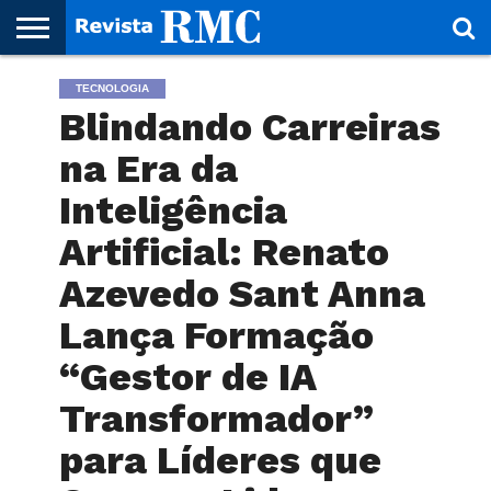
HOME
TECNOLOGIA
REVISTA
PROJETO
RMC – 20
ARTE &
NOTÍCIAS
EDIÇÕES
PARCEIROS
FAÇA
FALE
RMC
CULTURAL
CIDADES
CULTURA
CORPORATIVAS
ANTERIORES
O
CONOSCO
Blindando Carreiras
SEU
SITE!
na Era da
Inteligência
Artificial: Renato
Azevedo Sant Anna
Lança Formação
“Gestor de IA
Transformador”
para Líderes que