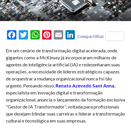
Facebook
Twitter
WhatsApp
Pinterest
Email
LinkedIn
Compartilhar
Em um cenário de transformação digital acelerada, onde
gigantes como a McKinsey já incorporaram milhares de
agentes de inteligência artificial (IA) e redesenharam suas
operações, a necessidade de líderes estratégicos capazes
de orquestrar a mudança organizacional nunca foi tão
urgente. Pensando nisso,
Renato Azevedo Sant Anna
,
especialista em inovação digital e transformação
organizacional, anuncia o lançamento da formação exclusiva
“Gestor de IA Transformador”, voltada para profissionais
que desejam blindar suas carreiras e liderar a transformação
cultural e tecnológica em suas empresas.