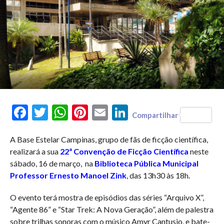
Facebook
Twitter
WhatsApp
Pinterest
Email
LinkedIn
Compartilhar
A Base Estelar Campinas, grupo de fãs de ficção científica,
realizará a sua
22ª Convenção de Ficção Científica
neste
sábado, 16 de março, na
Biblioteca Pública Municipal
Professor Ernesto Manoel Zink
, das 13h30 às 18h.
O evento terá mostra de episódios das séries “Arquivo X”,
“Agente 86” e “Star Trek: A Nova Geração”, além de palestra
sobre trilhas sonoras com o músico Amyr Cantusio, e bate-