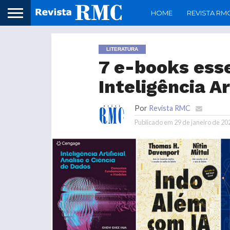
HOME
REVISTA RM
LITERATURA
7 e-books ess
Inteligência Ar
Por
Revista RMC
Publicado em
29 de janeiro de 20