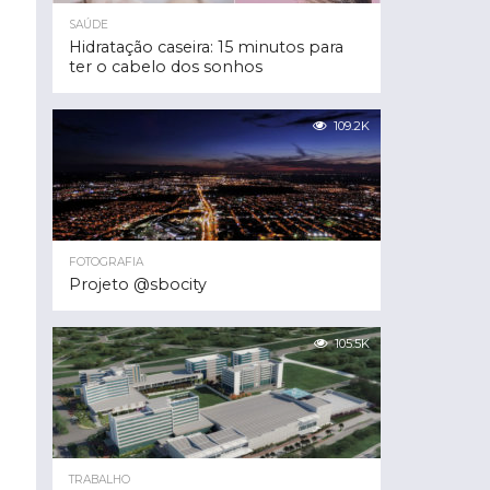
SAÚDE
Hidratação caseira: 15 minutos para
ter o cabelo dos sonhos
109.2K
FOTOGRAFIA
Projeto @sbocity
105.5K
TRABALHO