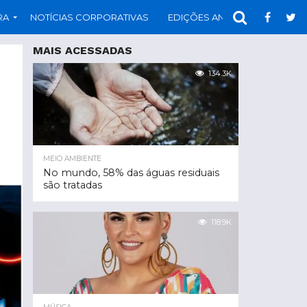
RA
NOTÍCIAS CORPORATIVAS
EDIÇÕES ANTERIORES
PAR
MAIS ACESSADAS
134.3K
MEIO AMBIENTE
No mundo, 58% das águas residuais
são tratadas
118.9K