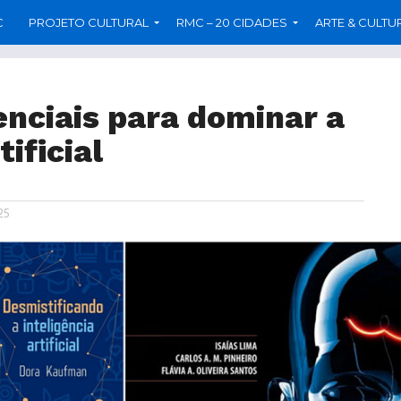
C
PROJETO CULTURAL
RMC – 20 CIDADES
ARTE & CULTU
enciais para dominar a
tificial
25