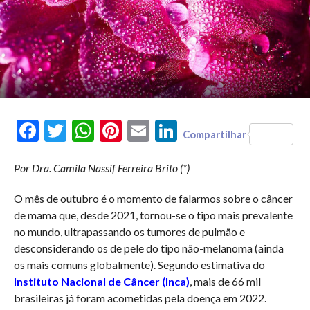
Facebook
Twitter
WhatsApp
Pinterest
Email
LinkedIn
Compartilhar
Por Dra. Camila Nassif Ferreira Brito (*)
O mês de outubro é o momento de falarmos sobre o câncer
de mama que, desde 2021, tornou-se o tipo mais prevalente
no mundo, ultrapassando os tumores de pulmão e
desconsiderando os de pele do tipo não-melanoma (ainda
os mais comuns globalmente). Segundo estimativa do
Instituto Nacional de Câncer (Inca)
, mais de 66 mil
brasileiras já foram acometidas pela doença em 2022.