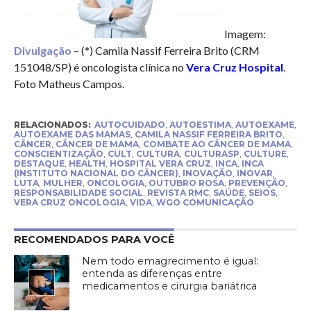
Imagem:
Divulgação
– (*) Camila Nassif Ferreira Brito (CRM
151048/SP) é oncologista clínica no
Vera Cruz Hospital
.
Foto Matheus Campos.
RELACIONADOS:
AUTOCUIDADO
,
AUTOESTIMA
,
AUTOEXAME
,
AUTOEXAME DAS MAMAS
,
CAMILA NASSIF FERREIRA BRITO
,
CÂNCER
,
CÂNCER DE MAMA
,
COMBATE AO CÂNCER DE MAMA
,
CONSCIENTIZAÇÃO
,
CULT
,
CULTURA
,
CULTURASP
,
CULTURE
,
DESTAQUE
,
HEALTH
,
HOSPITAL VERA CRUZ
,
INCA
,
INCA
(INSTITUTO NACIONAL DO CÂNCER)
,
INOVAÇÃO
,
INOVAR
,
LUTA
,
MULHER
,
ONCOLOGIA
,
OUTUBRO ROSA
,
PREVENÇÃO
,
RESPONSABILIDADE SOCIAL
,
REVISTA RMC
,
SAÚDE
,
SEIOS
,
VERA CRUZ ONCOLOGIA
,
VIDA
,
WGO COMUNICAÇÃO
RECOMENDADOS PARA VOCÊ
Nem todo emagrecimento é igual:
entenda as diferenças entre
medicamentos e cirurgia bariátrica