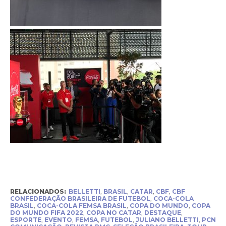
RELACIONADOS:
BELLETTI
,
BRASIL
,
CATAR
,
CBF
,
CBF
CONFEDERAÇÃO BRASILEIRA DE FUTEBOL
,
COCA-COLA
BRASIL
,
COCA-COLA FEMSA BRASIL
,
COPA DO MUNDO
,
COPA
DO MUNDO FIFA 2022
,
COPA NO CATAR
,
DESTAQUE
,
ESPORTE
,
EVENTO
,
FEMSA
,
FUTEBOL
,
JULIANO BELLETTI
,
PCN