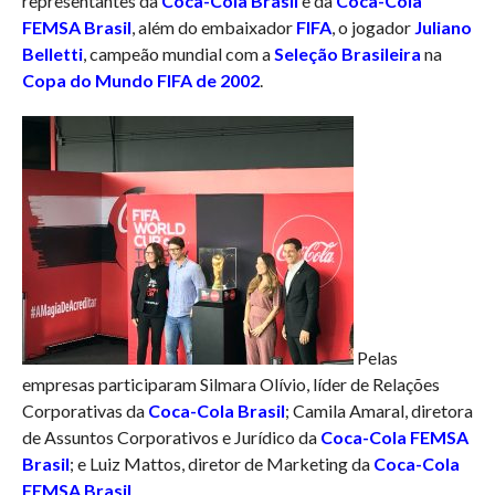
representantes da
Coca-Cola Brasil
e da
Coca-Cola
FEMSA Brasil
, além do embaixador
FIFA
, o jogador
Juliano
Belletti
, campeão mundial com a
Seleção Brasileira
na
Copa do Mundo FIFA de 2002
.
Pelas
empresas participaram Silmara Olívio, líder de Relações
Corporativas da
Coca-Cola Brasil
; Camila Amaral, diretora
de Assuntos Corporativos e Jurídico da
Coca-Cola FEMSA
Brasil
; e Luiz Mattos, diretor de Marketing da
Coca-Cola
FEMSA Brasil
.