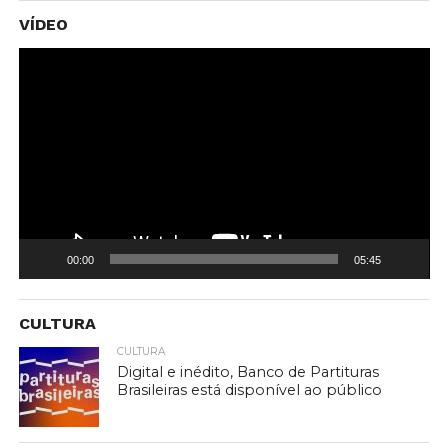
To
VÍDEO
de
ví
00:00
05:45
CULTURA
CULTURA
Digital e inédito, Banco de Partituras
Brasileiras está disponível ao público