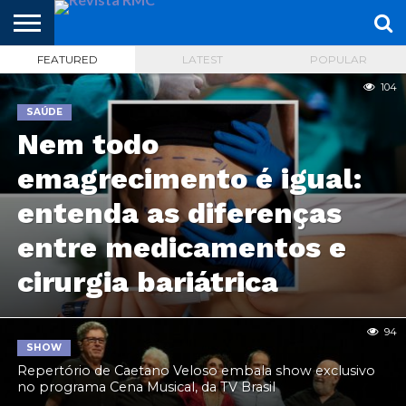
FEATURED
LATEST
POPULAR
HOME
REVISTA
PROJETO
RMC – 20
ARTE &
NOTÍCIAS
EDIÇÕES
PARCEIROS
FAÇA
FALE
104
RMC
CULTURAL
CIDADES
CULTURA
CORPORATIVAS
ANTERIORES
O
CONOSCO
SEU
SAÚDE
SITE!
Nem todo
emagrecimento é igual:
entenda as diferenças
entre medicamentos e
cirurgia bariátrica
94
SHOW
Repertório de Caetano Veloso embala show exclusivo
no programa Cena Musical, da TV Brasil