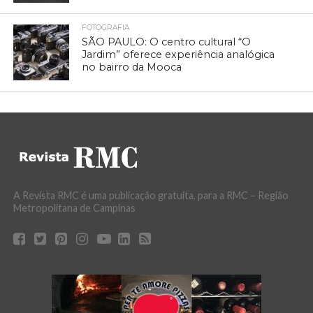
FOTOGRAFIA
SÃO PAULO: O centro cultural “O
Jardim” oferece experiência analógica
no bairro da Mooca
A Revista RMC é uma publicação gratuita, para a RMC – Região
Metropolitana de Campinas