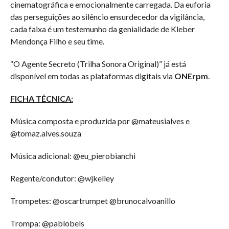
cinematográfica e emocionalmente carregada. Da euforia
das perseguições ao silêncio ensurdecedor da vigilância,
cada faixa é um testemunho da genialidade de Kleber
Mendonça Filho e seu time.
“O Agente Secreto (Trilha Sonora Original)” já está
disponível em todas as plataformas digitais via
ONErpm
.
FICHA TÉCNICA:
Música composta e produzida por @mateusialves e
@tomaz.alves.souza
Música adicional: @eu_pierobianchi
Regente/condutor: @wjkelley
Trompetes: @oscartrumpet @brunocalvoanillo
Trompa: @pablobels