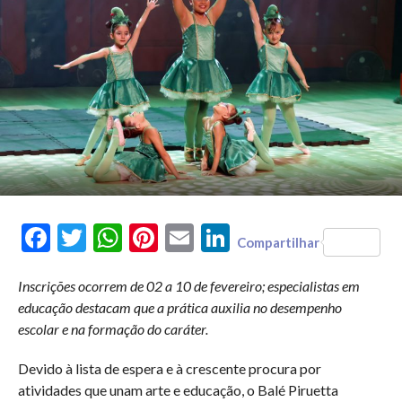
Facebook
Twitter
WhatsApp
Pinterest
Email
LinkedIn
Compartilhar
Inscrições ocorrem de 02 a 10 de fevereiro; especialistas em
educação destacam que a prática auxilia no desempenho
escolar e na formação do caráter.
Devido à lista de espera e à crescente procura por
atividades que unam arte e educação, o Balé Piruetta