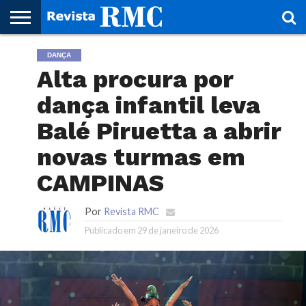
HOME
DANÇA
REVISTA
PROJETO
RMC – 20
ARTE &
NOTÍCIAS
EDIÇÕES
PARCEIROS
FAÇA
FALE
RMC
CULTURAL
CIDADES
CULTURA
CORPORATIVAS
ANTERIORES
O
CONOSCO
Alta procura por
SEU
SITE!
dança infantil leva
Balé Piruetta a abrir
novas turmas em
CAMPINAS
Por
Revista RMC
Publicado em
29 de janeiro de 2026