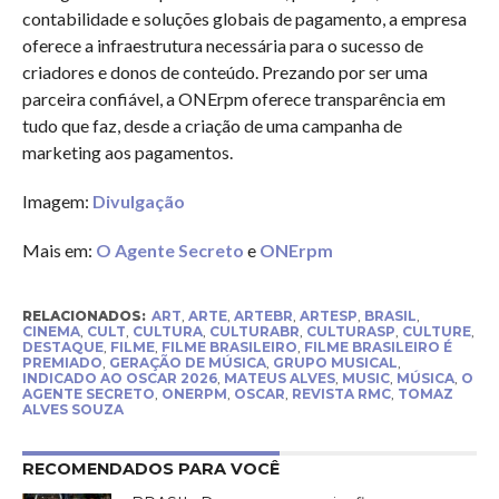
contabilidade e soluções globais de pagamento, a empresa
oferece a infraestrutura necessária para o sucesso de
criadores e donos de conteúdo. Prezando por ser uma
parceira confiável, a ONErpm oferece transparência em
tudo que faz, desde a criação de uma campanha de
marketing aos pagamentos.
Imagem:
Divulgação
Mais em:
O Agente Secreto
e
ONErpm
RELACIONADOS:
ART
,
ARTE
,
ARTEBR
,
ARTESP
,
BRASIL
,
CINEMA
,
CULT
,
CULTURA
,
CULTURABR
,
CULTURASP
,
CULTURE
,
DESTAQUE
,
FILME
,
FILME BRASILEIRO
,
FILME BRASILEIRO É
PREMIADO
,
GERAÇÃO DE MÚSICA
,
GRUPO MUSICAL
,
INDICADO AO OSCAR 2026
,
MATEUS ALVES
,
MUSIC
,
MÚSICA
,
O
AGENTE SECRETO
,
ONERPM
,
OSCAR
,
REVISTA RMC
,
TOMAZ
ALVES SOUZA
RECOMENDADOS PARA VOCÊ