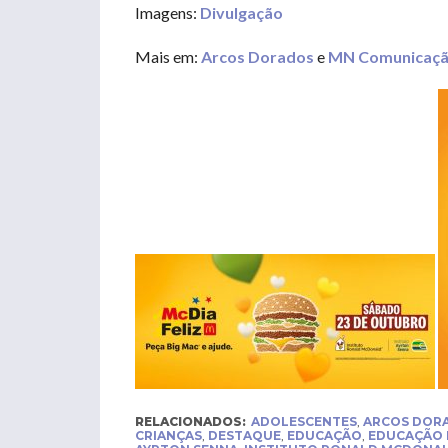
Imagens:
Divulgação
Mais em:
Arcos Dorados
e
MN Comunicaç
RELACIONADOS:
ADOLESCENTES
,
ARCOS DOR
CRIANÇAS
,
DESTAQUE
,
EDUCAÇÃO
,
EDUCAÇÃO 