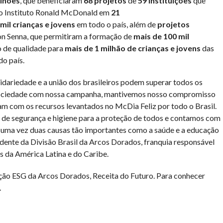
ilhões
, que beneficiaram
68 projetos
de
59 instituições
que
lo Instituto Ronald McDonald em
21
mil crianças e jovens
em todo o país, além de
projetos
on Senna, que permitiram a formação de
mais de 100 mil
o de qualidade para
mais de 1 milhão de crianças e jovens
das
do país.
dariedade e a união dos brasileiros podem superar todos os
sociedade com nossa campanha, mantivemos nosso compromisso
am com os recursos levantados no McDia Feliz por todo o Brasil.
 de segurança e higiene para a proteção de todos e contamos com
s uma vez duas causas tão importantes como a saúde e a educação
dente da Divisão Brasil da Arcos Dorados, franquia responsável
da América Latina e do Caribe.
ação ESG da Arcos Dorados, Receita do Futuro. Para conhecer
.