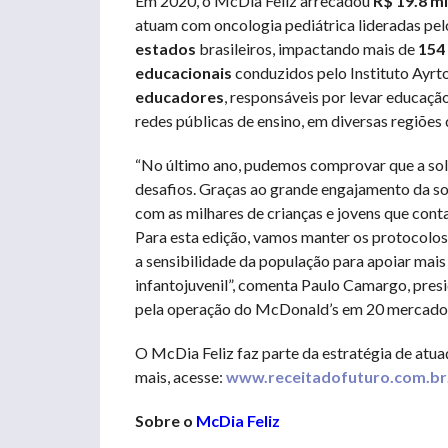
Em 2020, o McDia Feliz arrecadou
R$ 19.8 m
atuam com oncologia pediátrica lideradas pe
estados
brasileiros, impactando mais de
154 
educacionais
conduzidos pelo Instituto Ayrt
educadores
, responsáveis por levar educaçã
redes públicas de ensino, em diversas regiões 
“No último ano, pudemos comprovar que a soli
desafios. Graças ao grande engajamento da 
com as milhares de crianças e jovens que cont
Para esta edição, vamos manter os protocolos
a sensibilidade da população para apoiar mai
infantojuvenil”, comenta Paulo Camargo, presi
pela operação do McDonald’s em 20 mercados 
O McDia Feliz faz parte da estratégia de atu
mais, acesse:
www.receitadofuturo.com.br
Sobre o
McDia Feliz