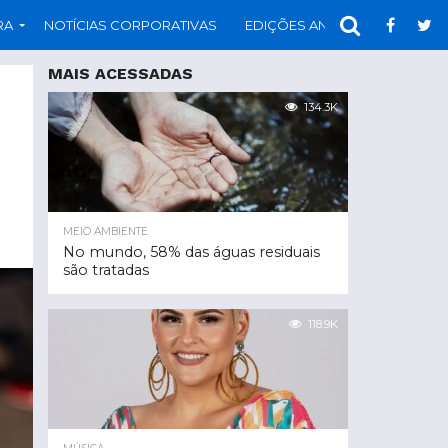
RA
NOTÍCIAS CORPORATIVAS
EDIÇÕES ANTERIORES
PAR
MAIS ACESSADAS
134.3K
MEIO AMBIENTE
No mundo, 58% das águas residuais
são tratadas
118.9K