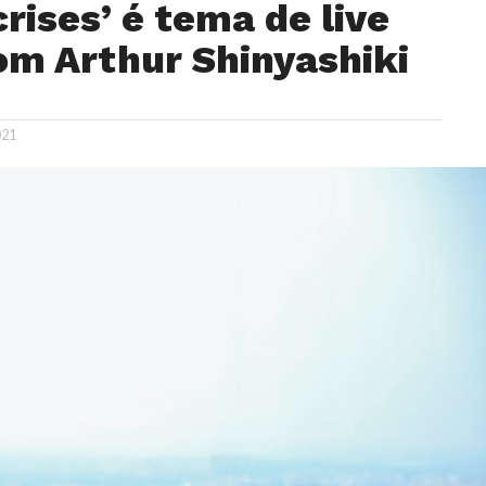
rises’ é tema de live
om Arthur Shinyashiki
021