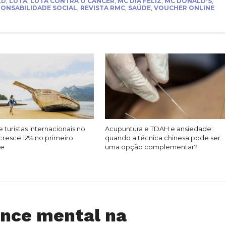
LD
,
LUTA
,
LUTA CONTRA O CÂNCER
,
MC DIA FELIZ
,
MC DONALD'S
,
ONSABILIDADE SOCIAL
,
REVISTA RMC
,
SAÚDE
,
VOUCHER ONLINE
 turistas internacionais no
Acupuntura e TDAH e ansiedade:
cresce 12% no primeiro
quando a técnica chinesa pode ser
re
uma opção complementar?
ance mental na