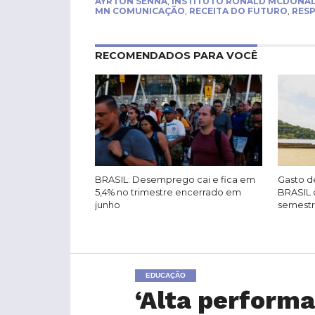
AYRTON SENNA
,
INSTITUTO RONALD MCDONA
MN COMUNICAÇÃO
,
RECEITA DO FUTURO
,
RESP
RECOMENDADOS PARA VOCÊ
BRASIL: Desemprego cai e fica em
Gasto de
5,4% no trimestre encerrado em
BRASIL 
junho
semest
EDUCAÇÃO
‘Alta perform