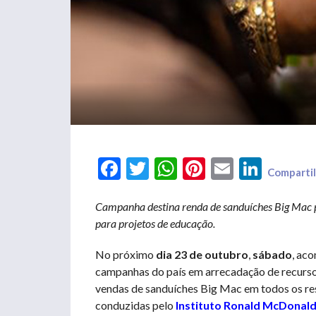
Facebook
Twitter
WhatsApp
Pinterest
Email
LinkedIn
Compartil
Campanha destina renda de sanduíches Big Mac pa
para projetos de educação.
No próximo
dia 23 de outubro
,
sábado
, ac
campanhas do país em arrecadação de recursos
vendas de sanduíches Big Mac em todos os rest
conduzidas pelo
Instituto Ronald McDonal