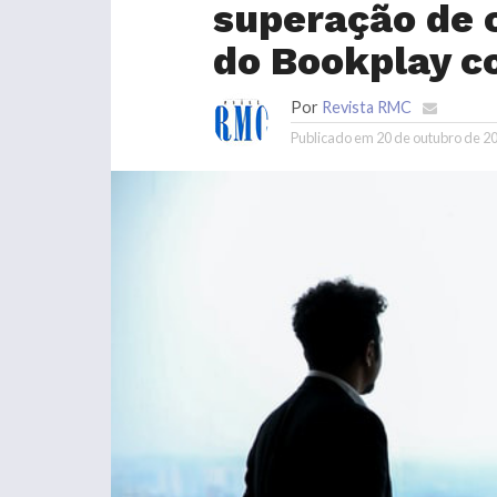
superação de c
do Bookplay c
Por
Revista RMC
Publicado em
20 de outubro de 2