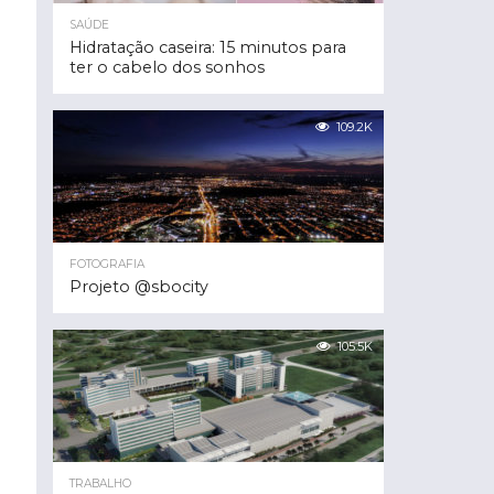
SAÚDE
Hidratação caseira: 15 minutos para
ter o cabelo dos sonhos
109.2K
FOTOGRAFIA
Projeto @sbocity
105.5K
TRABALHO