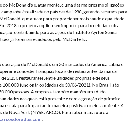
te do McDonald’s e, atualmente, é uma das maiores mobilizações
 A campanha é realizada no país desde 1988, gerando recursos para
ld McDonald, que atuam para proporcionar mais saúde e qualidade
 Em 2018, o projeto ampliou seu impacto para beneficiar outra
ucação, contribuindo para as ações do Instituto Ayrton Senna.
lhões já foram arrecadados pelo McDia Feliz.
la operação do McDonald’s em 20 mercados da América Latina e
 operar e conceder franquias locais de restaurantes da marca
 de 2.250 restaurantes, entre unidades próprias e de seus
 100.000 funcionários (dados de 30/06/2021). No Brasil, são
 50.000 pessoas. A empresa também mantém um sólido
idades nas quais está presente e com a geração de primeiro
sua escala para impactar de maneira positiva o meio-ambiente. A
res de Nova York (NYSE: ARCO). Para saber mais sobre a
arcosdorados.com
.