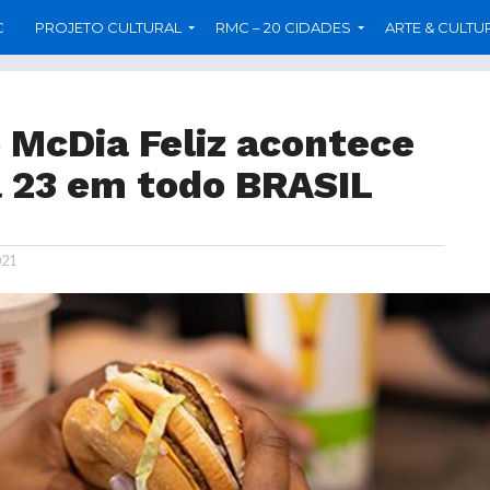
C
PROJETO CULTURAL
RMC – 20 CIDADES
ARTE & CULTU
 McDia Feliz acontece
a 23 em todo BRASIL
021