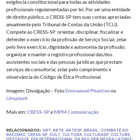
exigência constitucional para todas as atividades
profissionais regulamentadas por lei. Por ser uma entidade
de direito público, o CRESS-SP tem suas contas apreciadas
anualmente pelo Tribunal de Contas da União (TCU).
Compete ao CRESS-SP: orientar, disciplinar, fiscalizar e
defender o exercício da profissão de Serviço Social; zelar
pelo livre exercício, dignidade e autonomia da profissão;
organizar e manter o registro profissional das/dos
assistentes sociais e das pessoas jurídicas que prestam
serviços de consultoria; zelar pelo cumprimento e
observância do Código de Ética Profissional.
Imagem: Divulgação – Foto
Emmanuel Phaeton
no
Unsplash
Mais em:
CRESS-SP
e
MPM Comunicação
RELACIONADOS:
ART
,
ARTE
,
ARTESP
,
BRASIL
,
COMBATE AO
RACISMO
,
CRESS-SP
,
CULT
,
CULTURA
,
CULTURASP
,
CULTURE
,
DESTAQUE
,
DIA INTERNACIONAL DA MULHER NEGRA LATINO-