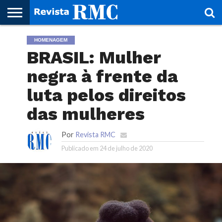
HOME
HOMENAGEM
REVISTA
PROJETO
RMC – 20
ARTE &
NOTÍCIAS
EDIÇÕES
PARCEIROS
FAÇA
FALE
RMC
CULTURAL
CIDADES
CULTURA
CORPORATIVAS
ANTERIORES
O
CONOSCO
BRASIL: Mulher
SEU
SITE!
negra à frente da
luta pelos direitos
das mulheres
Por
Revista RMC
Publicado em
24 de julho de 2020