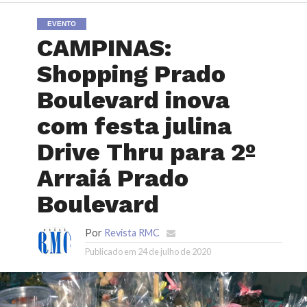
EVENTO
CAMPINAS:
Shopping Prado
Boulevard inova
com festa julina
Drive Thru para 2º
Arraiá Prado
Boulevard
Por
Revista RMC
Publicado em
24 de julho de 2020