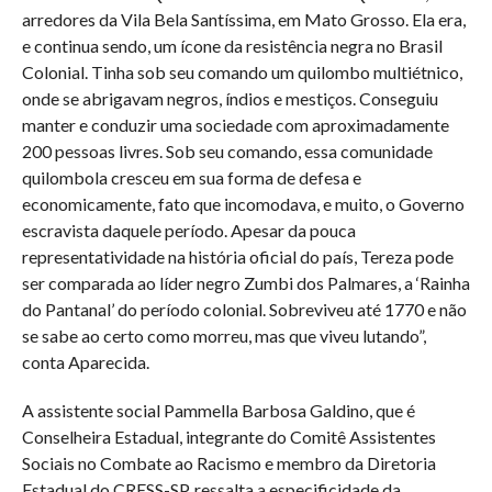
arredores da Vila Bela Santíssima, em Mato Grosso. Ela era,
e continua sendo, um ícone da resistência negra no Brasil
Colonial. Tinha sob seu comando um quilombo multiétnico,
onde se abrigavam negros, índios e mestiços. Conseguiu
manter e conduzir uma sociedade com aproximadamente
200 pessoas livres. Sob seu comando, essa comunidade
quilombola cresceu em sua forma de defesa e
economicamente, fato que incomodava, e muito, o Governo
escravista daquele período. Apesar da pouca
representatividade na história oficial do país, Tereza pode
ser comparada ao líder negro Zumbi dos Palmares, a ‘Rainha
do Pantanal’ do período colonial. Sobreviveu até 1770 e não
se sabe ao certo como morreu, mas que viveu lutando”,
conta Aparecida.
A assistente social Pammella Barbosa Galdino, que é
Conselheira Estadual, integrante do Comitê Assistentes
Sociais no Combate ao Racismo e membro da Diretoria
Estadual do CRESS-SP, ressalta a especificidade da