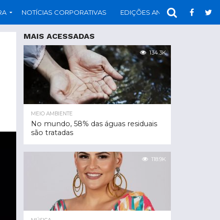
RA
NOTÍCIAS CORPORATIVAS
EDIÇÕES ANTERIORES
PAR
MAIS ACESSADAS
134.3K
MEIO AMBIENTE
No mundo, 58% das águas residuais
são tratadas
118.9K