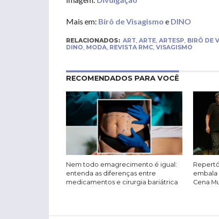
Mais em:
Birô de Visagismo
e
DINO
RELACIONADOS:
ART
,
ARTE
,
ARTESP
,
BIRÔ DE 
DINO
,
MODA
,
REVISTA RMC
,
VISAGISMO
RECOMENDADOS PARA VOCÊ
Nem todo emagrecimento é igual:
Repertó
entenda as diferenças entre
embala 
medicamentos e cirurgia bariátrica
Cena Mus