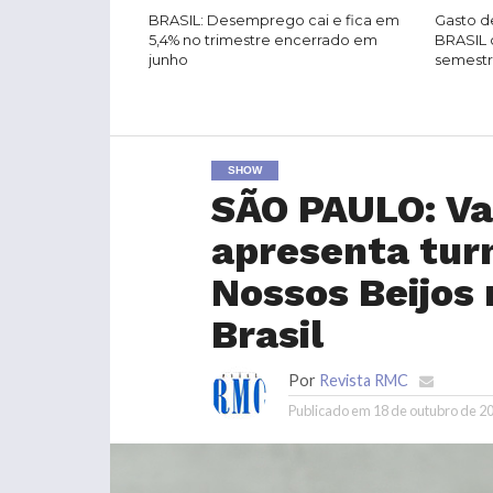
BRASIL: Desemprego cai e fica em
Gasto de
5,4% no trimestre encerrado em
BRASIL 
junho
semest
SHOW
SÃO PAULO: Va
apresenta tur
Nossos Beijos
Brasil
Por
Revista RMC
Publicado em
18 de outubro de 2