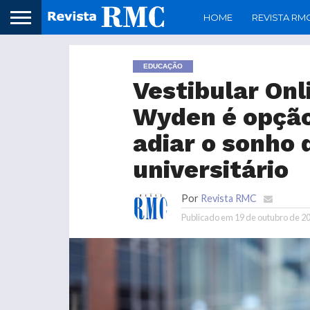
HOME
REVISTA RM
EDUCAÇÃO
Vestibular On
Wyden é opção
adiar o sonho 
universitário
Por
Revista RMC
Publicado em
19 de outubro de 2