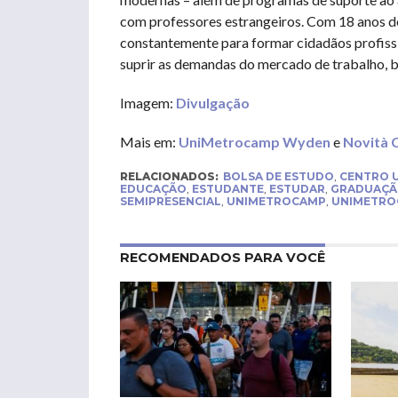
com professores estrangeiros. Com 18 anos de
constantemente para formar cidadãos profissi
suprir as demandas do mercado de trabalho, be
Imagem:
Divulgação
Mais em:
UniMetrocamp Wyden
e
Novità 
RELACIONADOS:
BOLSA DE ESTUDO
,
CENTRO U
EDUCAÇÃO
,
ESTUDANTE
,
ESTUDAR
,
GRADUAÇ
SEMIPRESENCIAL
,
UNIMETROCAMP
,
UNIMETRO
RECOMENDADOS PARA VOCÊ