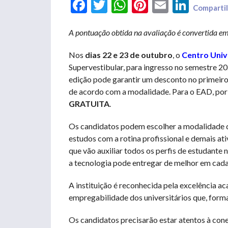
Facebook
Twitter
WhatsApp
Pinterest
Email
LinkedIn
Compartil
A pontuação obtida na avaliação é convertida em
Nos
dias 22 e 23 de outubro
, o
Centro Uni
Supervestibular, para ingresso no semestre 20
edição pode garantir um desconto no primeiro 
de acordo com a modalidade. Para o EAD, por 
GRATUITA
.
Os candidatos podem escolher a modalidade de
estudos com a rotina profissional e demais at
que vão auxiliar todos os perfis de estudante n
a tecnologia pode entregar de melhor em cad
A instituição é reconhecida pela excelência 
empregabilidade dos universitários que, form
Os candidatos precisarão estar atentos à co