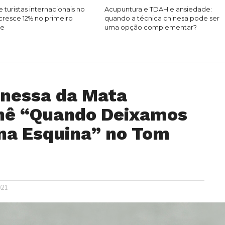
 turistas internacionais no
Acupuntura e TDAH e ansiedade:
cresce 12% no primeiro
quando a técnica chinesa pode ser
re
uma opção complementar?
nessa da Mata
nê “Quando Deixamos
 na Esquina” no Tom
021