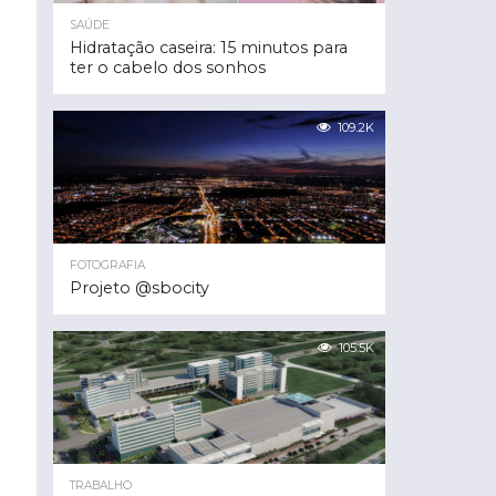
SAÚDE
Hidratação caseira: 15 minutos para
ter o cabelo dos sonhos
109.2K
FOTOGRAFIA
Projeto @sbocity
105.5K
TRABALHO