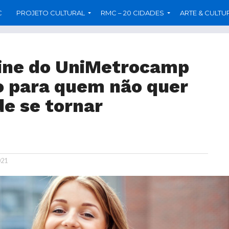
C
PROJETO CULTURAL
RMC – 20 CIDADES
ARTE & CULTU
line do UniMetrocamp
 para quem não quer
de se tornar
021