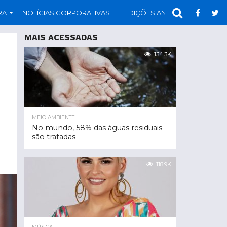
RA
NOTÍCIAS CORPORATIVAS
EDIÇÕES ANTERIORES
PAR
MAIS ACESSADAS
134.3K
MEIO AMBIENTE
No mundo, 58% das águas residuais
são tratadas
118.9K