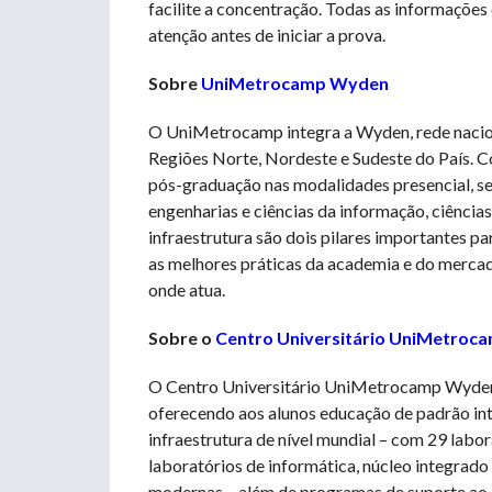
facilite a concentração. Todas as informações 
atenção antes de iniciar a prova.
Sobre
UniMetrocamp Wyden
O UniMetrocamp integra a Wyden, rede naciona
Regiões Norte, Nordeste e Sudeste do País. Co
pós-graduação nas modalidades presencial, sem
engenharias e ciências da informação, ciências
infraestrutura são dois pilares importantes 
as melhores práticas da academia e do mercado
onde atua.
Sobre o
Centro Universitário UniMetro
O Centro Universitário UniMetrocamp Wyden 
oferecendo aos alunos educação de padrão int
infraestrutura de nível mundial – com 29 labor
laboratórios de informática, núcleo integrado 
modernas – além de programas de suporte ao a