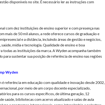
estão disponíveis no site. É necessário ler as instruções com
l com dez instituições de ensino superior e com presença nas
m mais de 50 mil alunos, a rede oferece cursos de graduação e
ipresencial e a distância, incluindo áreas de gestão e negócios,
, saúde, mídia e tecnologia. Qualidade de ensino e boa
para todas as instituições da marca. A Wyden acompanha também
 para sustentar sua posição de referência de ensino nas regiões
camp Wyden
é referência em educação com qualidade e inovação desde 2002,
ernacional, por meio de um corpo docente especializado,
atórios para os cursos específicos, de última geração, 12
de saúde, bibliotecas com acervo atualizado e salas de aula
luno e programas internacionais, como intercâmbio e palestras