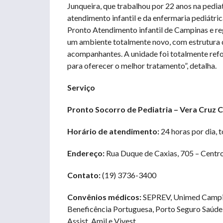
Junqueira, que trabalhou por 22 anos na pedi
atendimento infantil e da enfermaria pediátri
Pronto Atendimento infantil de Campinas e re
um ambiente totalmente novo, com estrutura d
acompanhantes. A unidade foi totalmente ref
para oferecer o melhor tratamento”, detalha.
Serviço
Pronto Socorro de Pediatria – Vera Cruz 
Horário de atendimento:
24 horas por dia, 
Endereço:
Rua Duque de Caxias, 705 – Centr
Contato:
(19) 3736-3400
Convênios médicos:
SEPREV, Unimed Campina
Beneficência Portuguesa, Porto Seguro Saúde
Assist, Amil e Vivest.