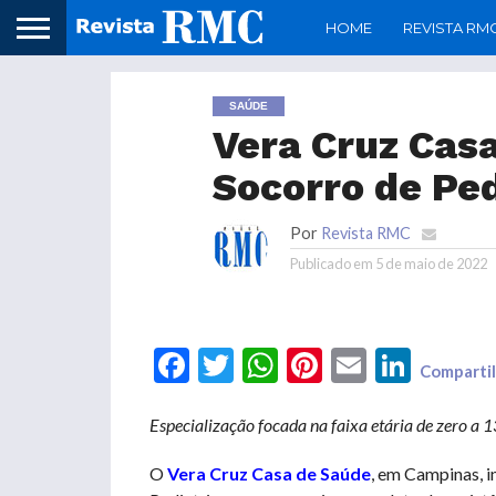
HOME
REVISTA RM
SAÚDE
Vera Cruz Casa
Socorro de Ped
Por
Revista RMC
Publicado em
5 de maio de 2022
Facebook
Twitter
WhatsApp
Pinterest
Email
LinkedIn
Compartil
Especialização focada na faixa etária de zero
a 1
O
Vera Cruz Casa de Saúde
, em Campinas, i