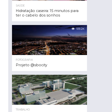
SAÚDE
Hidratação caseira: 15 minutos para
ter o cabelo dos sonhos
109.2K
FOTOGRAFIA
Projeto @sbocity
105.5K
TRABALHO