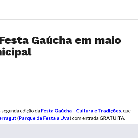
Festa Gaúcha em maio
icipal
 segunda edição da
Festa Gaúcha
–
Cultura e Tradições
, que
erragut
(
Parque da Festa a Uva
) com entrada
GRATUITA
.
tanto no sábado como no domingo, contará com uma ampla praça