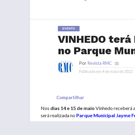
EVENTO
VINHEDO terá 
no Parque Mun
Por
Revista RMC
Publicado em
4 de maio de 2022
Compartilhar
Nos
dias 14 e 15 de maio
Vinhedo receberá a
será realizada no
Parque Municipal Jayme F
O evento, que funcionará
das 11 às 22 horas