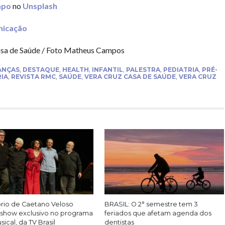
apo
no
Unsplash
icação
asa de Saúde / Foto Matheus Campos
ANÇAS
,
DESTAQUE
,
HEALTH
,
INFANTIL
,
PALESTRA
,
PEDIATRIA
,
PRÉ-
IA
,
REVISTA RMC
,
SAÚDE
,
VERA CRUZ CASA DE SAÚDE
,
VERA CRUZ
rio de Caetano Veloso
BRASIL: O 2° semestre tem 3
show exclusivo no programa
feriados que afetam agenda dos
ical, da TV Brasil
dentistas