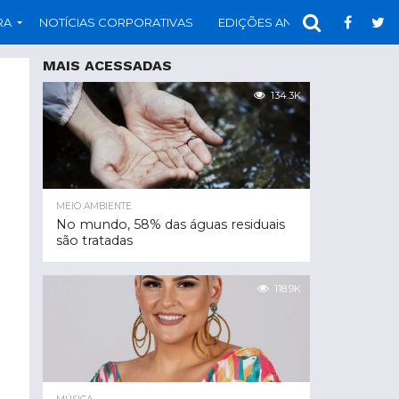
RA
NOTÍCIAS CORPORATIVAS
EDIÇÕES ANTERIORES
PAR
MAIS ACESSADAS
134.3K
MEIO AMBIENTE
No mundo, 58% das águas residuais
são tratadas
118.9K