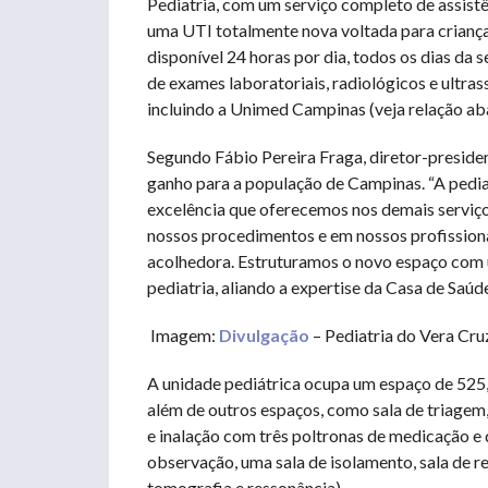
Pediatria, com um serviço completo de assistê
uma UTI totalmente nova voltada para crianças
disponível 24 horas por dia, todos os dias da 
de exames laboratoriais, radiológicos e ultra
incluindo a Unimed Campinas (veja relação aba
Segundo Fábio Pereira Fraga, diretor-presiden
ganho para a população de Campinas. “A ped
excelência que oferecemos nos demais serviço
nossos procedimentos e em nossos profissiona
acolhedora. Estruturamos o novo espaço com 
pediatria, aliando a expertise da Casa de Saúd
Imagem:
Divulgação
– Pediatria do Vera Cr
A unidade pediátrica ocupa um espaço de 525
além de outros espaços, como sala de triagem,
e inalação com três poltronas de medicação e 
observação, uma sala de isolamento, sala de re
tomografia e ressonância).