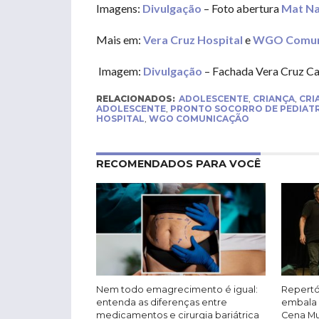
Imagens:
Divulgação
– Foto abertura
Mat N
Mais em:
Vera Cruz Hospital
e
WGO Comun
Imagem:
Divulgação
– Fachada Vera Cruz C
RELACIONADOS:
ADOLESCENTE
,
CRIANÇA
,
CRI
ADOLESCENTE
,
PRONTO SOCORRO DE PEDIATR
HOSPITAL
,
WGO COMUNICAÇÃO
RECOMENDADOS PARA VOCÊ
Nem todo emagrecimento é igual:
Repertó
entenda as diferenças entre
embala 
medicamentos e cirurgia bariátrica
Cena Mus