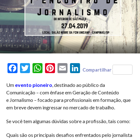
Facebook
Twitter
WhatsApp
Pinterest
Email
LinkedIn
Compartilhar
Um
evento pioneiro
, destinado ao público da
Comunicação – com ênfase em Geração de Conteúdo
e Jornalismo – focado para profissionais em formação, que
em breve devem ingressar no mercado de trabalho.
Se você tem algumas dúvidas sobre a profissão, tais como:
Quais são os principais desafios enfrentados pelo jornalista