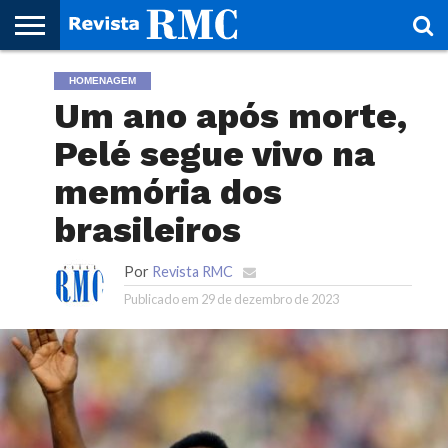
HOME
HOMENAGEM
REVISTA
PROJETO
RMC – 20
ARTE &
NOTÍCIAS
EDIÇÕES
PARCEIROS
FAÇA
FALE
RMC
CULTURAL
CIDADES
CULTURA
CORPORATIVAS
ANTERIORES
O
CONOSCO
Um ano após morte,
SEU
SITE!
Pelé segue vivo na
memória dos
brasileiros
Por
Revista RMC
Publicado em
29 de dezembro de 2023