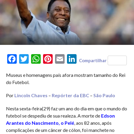
Facebook
Twitter
WhatsApp
Pinterest
Email
LinkedIn
Compartilhar
Museus e homenagens país afora mostram tamanho do Rei
do Futebol.
Por
Lincoln Chaves
–
Repórter da EBC
–
São Paulo
Nesta sexta-feira(29) faz um ano do dia em que o mundo do
futebol se despediu de sua realeza. A morte de
Edson
Arantes do Nascimento, o Pelé
, aos 82 anos, após
complicações de um câncer de cólon, foi manchete no