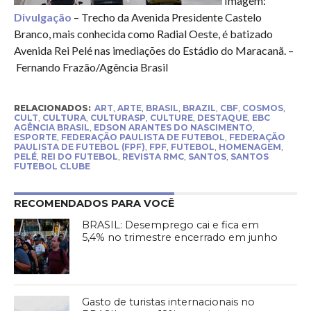
Imagem:
Divulgação
– Trecho da Avenida Presidente Castelo
Branco, mais conhecida como Radial Oeste, é batizado
Avenida Rei Pelé nas imediações do Estádio do Maracanã. –
Fernando Frazão/Agência Brasil
RELACIONADOS:
ART
,
ARTE
,
BRASIL
,
BRAZIL
,
CBF
,
COSMOS
,
CULT
,
CULTURA
,
CULTURASP
,
CULTURE
,
DESTAQUE
,
EBC
AGÊNCIA BRASIL
,
EDSON ARANTES DO NASCIMENTO
,
ESPORTE
,
FEDERAÇÃO PAULISTA DE FUTEBOL
,
FEDERAÇÃO
PAULISTA DE FUTEBOL (FPF)
,
FPF
,
FUTEBOL
,
HOMENAGEM
,
PELÉ
,
REI DO FUTEBOL
,
REVISTA RMC
,
SANTOS
,
SANTOS
FUTEBOL CLUBE
RECOMENDADOS PARA VOCÊ
BRASIL: Desemprego cai e fica em
5,4% no trimestre encerrado em junho
Gasto de turistas internacionais no