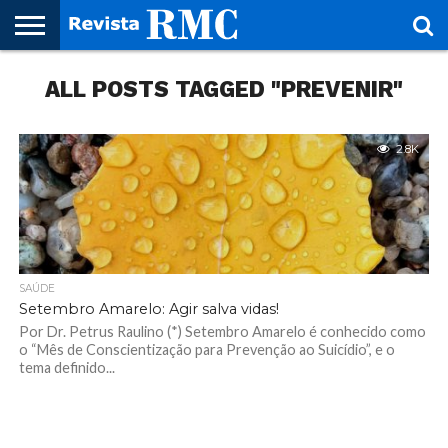
HOME
ALL POSTS TAGGED "PREVENIR"
REVISTA
PROJETO
RMC – 20
ARTE &
NOTÍCIAS
EDIÇÕES
PARCEIROS
FAÇA
FALE
RMC
CULTURAL
CIDADES
CULTURA
CORPORATIVAS
ANTERIORES
O
CONOSCO
SEU
SITE!
2.8K
SAÚDE
Setembro Amarelo: Agir salva vidas!
Por Dr. Petrus Raulino (*) Setembro Amarelo é conhecido como
o “Mês de Conscientização para Prevenção ao Suicídio”, e o
tema definido...