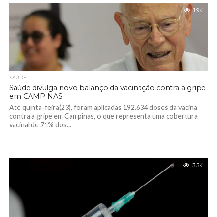
1.9K
SAÚDE
Saúde divulga novo balanço da vacinação contra a gripe
em CAMPINAS
Até quinta-feira(23), foram aplicadas 192.634 doses da vacina
contra a gripe em Campinas, o que representa uma cobertura
vacinal de 71% dos...
3.5K