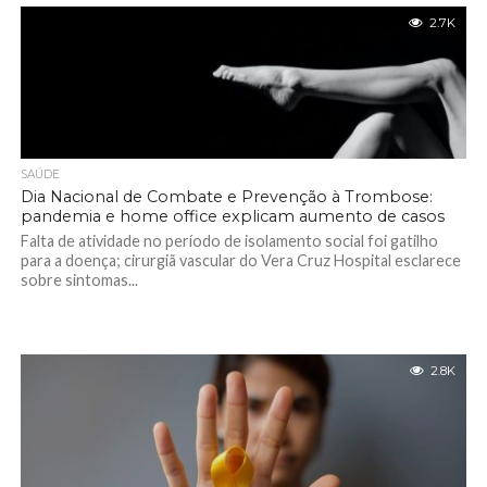
2.7K
SAÚDE
Dia Nacional de Combate e Prevenção à Trombose:
pandemia e home office explicam aumento de casos
Falta de atividade no período de isolamento social foi gatilho
para a doença; cirurgiã vascular do Vera Cruz Hospital esclarece
sobre sintomas...
2.8K