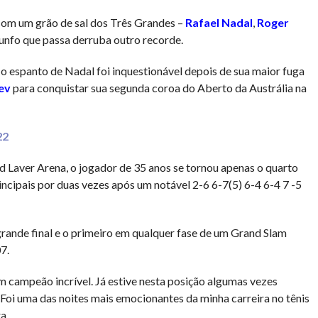
om um grão de sal dos Três Grandes –
Rafael Nadal
,
Roger
unfo que passa derruba outro recorde.
o espanto de Nadal foi inquestionável depois de sua maior fuga
ev
para conquistar sua segunda coroa do Aberto da Austrália na
22
d Laver Arena, o jogador de 35 anos se tornou apenas o quarto
ncipais por duas vezes após um notável 2-6 6-7(5) 6-4 6-4 7 -5
grande final e o primeiro em qualquer fase de um Grand Slam
7.
um campeão incrível. Já estive nesta posição algumas vezes
“Foi uma das noites mais emocionantes da minha carreira no tênis
a.