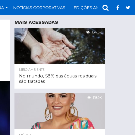
RA
NOTÍCIAS CORPORATIVAS
EDIÇÕES ANTERIORES
PAR
MAIS ACESSADAS
134.3K
MEIO AMBIENTE
No mundo, 58% das águas residuais
são tratadas
118.9K