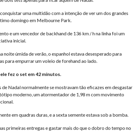
l conquistar uma multidão com a intenção de ver um dos grandes
 último domingo em Melbourne Park.
ento e um vencedor de backhand de 136 km / h na linha foi um
ativa inicial.
a noite úmida de verão, o espanhol estava desesperado para
as para empurrar um voleio de forehand ao lado.
ele fez o set em 42 minutos.
tos de Nadal normalmente se mostravam tão eficazes em desgastar
otótipo moderno, um atormentador de 1,98 m com movimento
cional.
lmente em quadras duras, e a sexta semente estava sob a bomba.
as primeiras entregas e gastar mais do que o dobro do tempo no