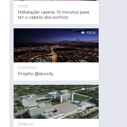
SAÚDE
Hidratação caseira: 15 minutos para
ter o cabelo dos sonhos
109.2K
FOTOGRAFIA
Projeto @sbocity
105.5K
TRABALHO