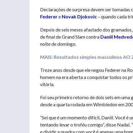
Declarações de surpresa devem ser tomadas c
Federer
e
Novak Djokovic
– quando cada tri
Depois de seis meses afastado dos gramados, 
de final de Grand Slam contra
Daniil Medved
noite de domingo.
MAIS: Resultados simples masculinos AO 
Treze anos desde que ele negou Federer na Ro
homem na era aberta a conquistar todos os pri
vitória.
Foi seu primeiro retorno de dois sets em uma 
desde a quarta rodada em Wimbledon em 200
“Sei que é um momento difícil, Daniil. Você é 
tentando levar o troféu comigo”, disse Nadal. 
e dividir a quadra com você é apenas uma honr