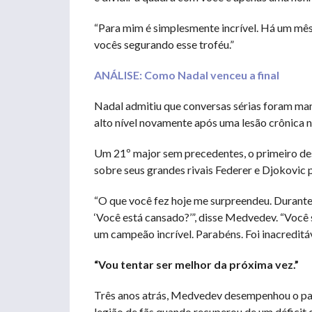
“Para mim é simplesmente incrível. Há um mês 
vocês segurando esse troféu.”
ANÁLISE: Como Nadal venceu a final
Nadal admitiu que conversas sérias foram man
alto nível novamente após uma lesão crônica n
Um 21º major sem precedentes, o primeiro de
sobre seus grandes rivais Federer e Djokovic p
“O que você fez hoje me surpreendeu. Durante a
‘Você está cansado?’”, disse Medvedev. “Você 
um campeão incrível. Parabéns. Foi inacreditáv
“Vou tentar ser melhor da próxima vez.”
Três anos atrás, Medvedev desempenhou o pa
legião de fãs quando recuperou de um déficit 