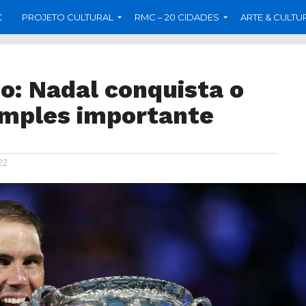
C
PROJETO CULTURAL
RMC – 20 CIDADES
ARTE & CULTU
o: Nadal conquista o
simples importante
22