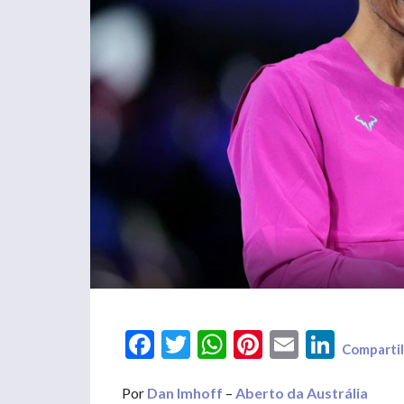
Facebook
Twitter
WhatsApp
Pinterest
Email
LinkedIn
Compartil
Por
Dan Imhoff
–
Aberto da Austrália