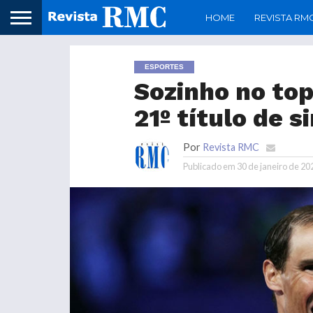
HOME
REVISTA RM
ESPORTES
Sozinho no top
21º título de 
Por
Revista RMC
Publicado em
30 de janeiro de 20