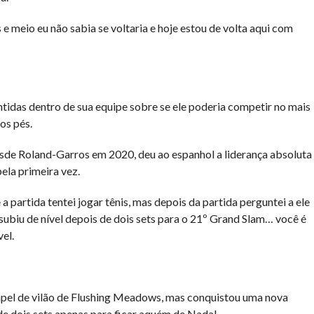
e meio eu não sabia se voltaria e hoje estou de volta aqui com
tidas dentro de sua equipe sobre se ele poderia competir no mais
os pés.
sde Roland-Garros em 2020, deu ao espanhol a liderança absoluta
ela primeira vez.
 partida tentei jogar tênis, mas depois da partida perguntei a ele
subiu de nível depois de dois sets para o 21º Grand Slam… você é
el.
pel de vilão de Flushing Meadows, mas conquistou uma nova
de dois sets apenas para ficar aquém de Nadal.