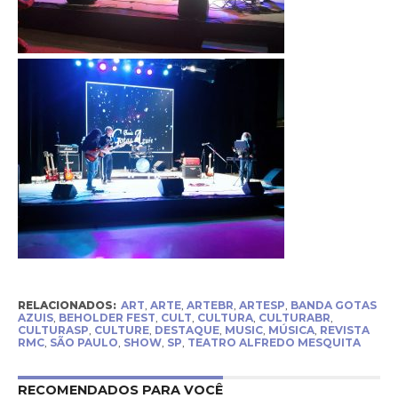
RELACIONADOS:
ART
,
ARTE
,
ARTEBR
,
ARTESP
,
BANDA GOTAS
AZUIS
,
BEHOLDER FEST
,
CULT
,
CULTURA
,
CULTURABR
,
CULTURASP
,
CULTURE
,
DESTAQUE
,
MUSIC
,
MÚSICA
,
REVISTA
RMC
,
SÃO PAULO
,
SHOW
,
SP
,
TEATRO ALFREDO MESQUITA
RECOMENDADOS PARA VOCÊ