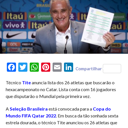
Facebook
Twitter
WhatsApp
Pinterest
Email
LinkedIn
Compartilhar
Técnico
Tite
anuncia lista dos 26 atletas que buscarão o
hexacampeonato no Catar. Lista conta com 16 jogadores
que disputarão o Mundial pela primeira vez.
A
Seleção Brasileira
está convocada para a
Copa do
Mundo FIFA Qatar 2022
. Em busca da tão sonhada sexta
estrela dourada, o técnico Tite anunciou os 26 atletas que