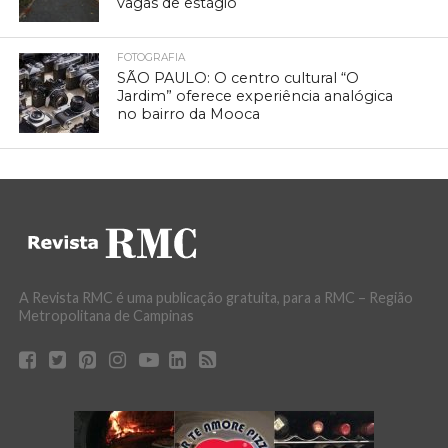
vagas de estágio
FOTOGRAFIA
SÃO PAULO: O centro cultural “O
Jardim” oferece experiência analógica
no bairro da Mooca
A Revista RMC é uma publicação gratuita, para a RMC – Região
Metropolitana de Campinas